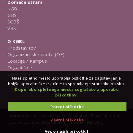
Domače strani
KGBL
GBŠ
SGBŠ
VBŠ
O KGBL
Predstavitev
Organizacijske enote (OE)
Lokacije / Kampus
Organi šole
Zgodovina
Naše spletno mesto uporablja piškotke za zagotavljanje
boljše uporabniške izkušnje in spremljanje statistike obiska.
Dokumenti in obrazci
Z uporabo spletnega mesta soglašate z uporabo
piškotkov.
Potrdi piškotke
Informacije o piškotkih
Izjava o dostopnosti
Pogoji uporabe
Zavrni piškotke
Izjava o zasebnosti
Zakonodaja in pravilniki
Avtorji
Več o naših piškotkih