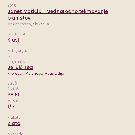
2018
Janez Matičič - Mednarodno tekmovanje
pianistov
Mednarodno
,
Slovenija
Disciplina
Klavir
Kategorija:
IV.
Prejemnik
Jeličić Tea
Profesor:
Malahotky Haas Lidija
SGBŠ
Št. točk
98,60
Mesto
1/7
Plaketa
Zlato
Nagrada