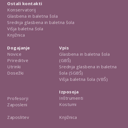
Ostali kontakti
Konservatorij
Glasbena in baletna šola
Srednja glasbena in baletna šola
Višja baletna šola
Knjižnica
Dogajanje
Vpis
Novice
Glasbena in baletna šola
Prireditve
(GBŠ)
Utrinki
Srednja glasbena in baletna
Dosežki
šola (SGBŠ)
Višja baletna šola (VBŠ)
Izposoja
Inštrumenti
Profesorji
Kostumi
Zaposleni
Knjižnica
Zaposlitev