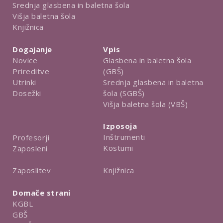
Srednja glasbena in baletna šola
Višja baletna šola
Knjižnica
Dogajanje
Vpis
Novice
Glasbena in baletna šola
Prireditve
(GBŠ)
Utrinki
Srednja glasbena in baletna
Dosežki
šola (SGBŠ)
Višja baletna šola (VBŠ)
Izposoja
Inštrumenti
Profesorji
Kostumi
Zaposleni
Knjižnica
Zaposlitev
Domače strani
KGBL
GBŠ