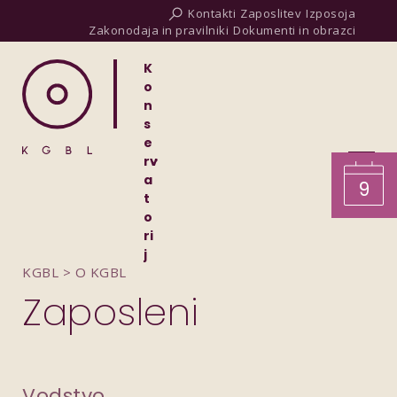
Kontakti
Zaposlitev
Izposoja
Zakonodaja in pravilniki
Dokumenti in obrazci
K
o
n
s
e
rv
a
9
t
o
ri
j
KGBL
>
O KGBL
Zaposleni
Vodstvo