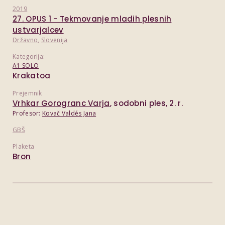
2019
27. OPUS 1 - Tekmovanje mladih plesnih
ustvarjalcev
Državno
,
Slovenija
Kategorija:
A1 SOLO
Krakatoa
Prejemnik
Vrhkar Gorogranc Varja
, sodobni ples, 2. r.
Profesor:
Kovač Valdés Jana
GBŠ
Plaketa
Bron