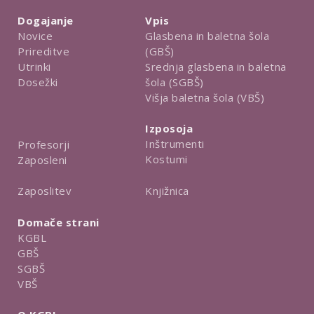
Dogajanje
Vpis
Novice
Glasbena in baletna šola
Prireditve
(GBŠ)
Utrinki
Srednja glasbena in baletna
Dosežki
šola (SGBŠ)
Višja baletna šola (VBŠ)
Izposoja
Inštrumenti
Profesorji
Kostumi
Zaposleni
Knjižnica
Zaposlitev
Domače strani
KGBL
GBŠ
SGBŠ
VBŠ