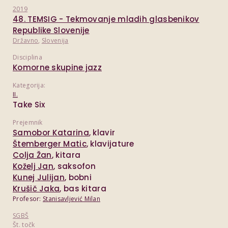
2019
48. TEMSIG - Tekmovanje mladih glasbenikov
Republike Slovenije
Državno
,
Slovenija
Disciplina
Komorne skupine jazz
Kategorija:
II.
Take Six
Prejemnik
Samobor Katarina
, klavir
Štemberger Matic
, klavijature
Colja Žan
, kitara
Koželj Jan
, saksofon
Kunej Julijan
, bobni
Krušič Jaka
, bas kitara
Profesor:
Stanisavljević Milan
SGBŠ
Št. točk