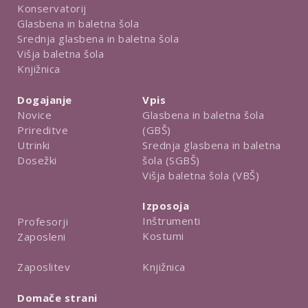
Konservatorij
Glasbena in baletna šola
Srednja glasbena in baletna šola
Višja baletna šola
Knjižnica
Dogajanje
Vpis
Novice
Glasbena in baletna šola
Prireditve
(GBŠ)
Utrinki
Srednja glasbena in baletna
Dosežki
šola (SGBŠ)
Višja baletna šola (VBŠ)
Izposoja
Inštrumenti
Profesorji
Kostumi
Zaposleni
Knjižnica
Zaposlitev
Domače strani