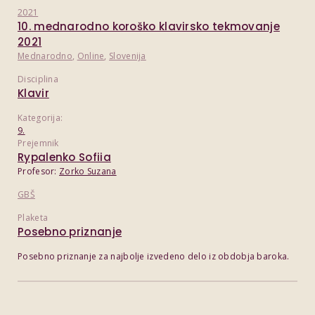
2021
10. mednarodno koroško klavirsko tekmovanje
2021
Mednarodno
,
Online
,
Slovenija
Disciplina
Klavir
Kategorija:
9.
Prejemnik
Rypalenko Sofiia
Profesor:
Zorko Suzana
GBŠ
Plaketa
Posebno priznanje
Posebno priznanje za najbolje izvedeno delo iz obdobja baroka.