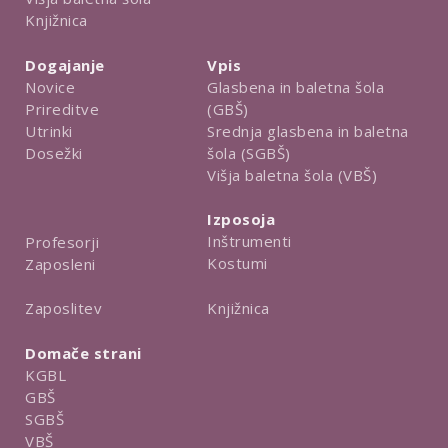
Knjižnica
Dogajanje
Vpis
Novice
Glasbena in baletna šola
Prireditve
(GBŠ)
Utrinki
Srednja glasbena in baletna
Dosežki
šola (SGBŠ)
Višja baletna šola (VBŠ)
Izposoja
Inštrumenti
Profesorji
Kostumi
Zaposleni
Knjižnica
Zaposlitev
Domače strani
KGBL
GBŠ
SGBŠ
VBŠ