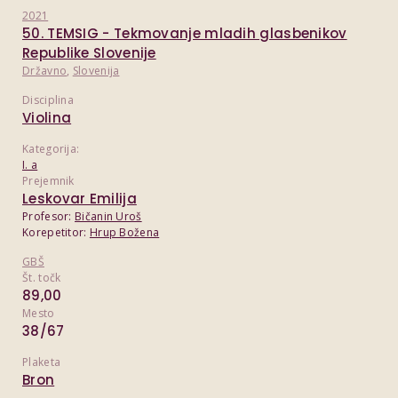
2021
50. TEMSIG - Tekmovanje mladih glasbenikov
Republike Slovenije
Državno
,
Slovenija
Disciplina
Violina
Kategorija:
I. a
Prejemnik
Leskovar Emilija
Profesor:
Bičanin Uroš
Korepetitor:
Hrup Božena
GBŠ
Št. točk
89,00
Mesto
38/67
Plaketa
Bron