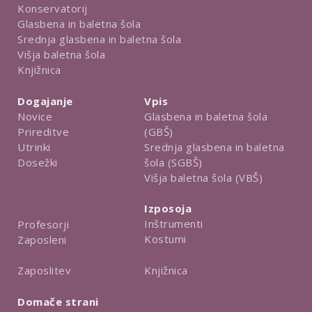
Konservatorij
Glasbena in baletna šola
Srednja glasbena in baletna šola
Višja baletna šola
Knjižnica
Dogajanje
Vpis
Novice
Glasbena in baletna šola
Prireditve
(GBŠ)
Utrinki
Srednja glasbena in baletna
Dosežki
šola (SGBŠ)
Višja baletna šola (VBŠ)
Izposoja
Inštrumenti
Profesorji
Kostumi
Zaposleni
Knjižnica
Zaposlitev
Domače strani