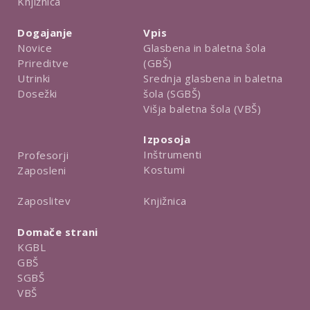
Knjižnica
Dogajanje
Vpis
Novice
Glasbena in baletna šola
Prireditve
(GBŠ)
Utrinki
Srednja glasbena in baletna
Dosežki
šola (SGBŠ)
Višja baletna šola (VBŠ)
Izposoja
Inštrumenti
Profesorji
Kostumi
Zaposleni
Knjižnica
Zaposlitev
Domače strani
KGBL
GBŠ
SGBŠ
VBŠ