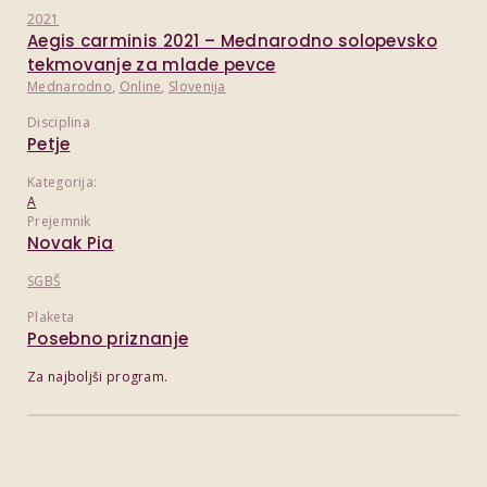
2021
Aegis carminis 2021 – Mednarodno solopevsko
tekmovanje za mlade pevce
Mednarodno
,
Online
,
Slovenija
Disciplina
Petje
Kategorija:
A
Prejemnik
Novak Pia
SGBŠ
Plaketa
Posebno priznanje
Za najboljši program.