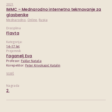
2021
IMMC – Mednarodno internetno tekmovanje za
glasbenike
Mednarodno
,
Online
,
Rusija
Disciplina
Flavta
Kategorija:
14–17 let
Prejemnik
Faganelj Eva
Profesor:
Paklar Nataša
Korepetitor:
Peter Krivokapić Katalin
SGBŠ
Nagrada
2.