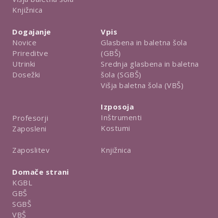
Knjižnica
Dogajanje
Vpis
Novice
Glasbena in baletna šola
Prireditve
(GBŠ)
Utrinki
Srednja glasbena in baletna
Dosežki
šola (SGBŠ)
Višja baletna šola (VBŠ)
Izposoja
Inštrumenti
Profesorji
Kostumi
Zaposleni
Knjižnica
Zaposlitev
Domače strani
KGBL
GBŠ
SGBŠ
VBŠ