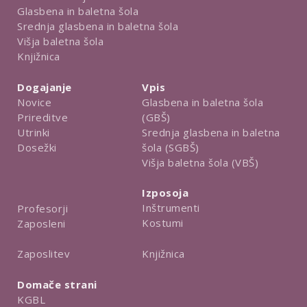
Glasbena in baletna šola
Srednja glasbena in baletna šola
Višja baletna šola
Knjižnica
Dogajanje
Vpis
Novice
Glasbena in baletna šola
Prireditve
(GBŠ)
Utrinki
Srednja glasbena in baletna
Dosežki
šola (SGBŠ)
Višja baletna šola (VBŠ)
Izposoja
Inštrumenti
Profesorji
Kostumi
Zaposleni
Knjižnica
Zaposlitev
Domače strani
KGBL