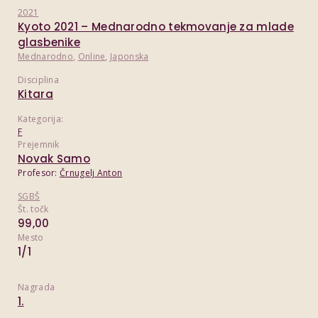
2021
Kyoto 2021 – Mednarodno tekmovanje za mlade
glasbenike
Mednarodno
,
Online
,
Japonska
Disciplina
Kitara
Kategorija:
F
Prejemnik
Novak Samo
Profesor:
Črnugelj Anton
SGBŠ
Št. točk
99,00
Mesto
1/1
Nagrada
1.