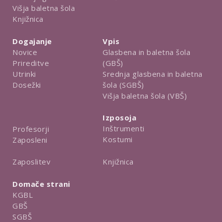
Višja baletna šola
Knjižnica
Dogajanje
Vpis
Novice
Glasbena in baletna šola
Prireditve
(GBŠ)
Utrinki
Srednja glasbena in baletna
Dosežki
šola (SGBŠ)
Višja baletna šola (VBŠ)
Izposoja
Inštrumenti
Profesorji
Kostumi
Zaposleni
Knjižnica
Zaposlitev
Domače strani
KGBL
GBŠ
SGBŠ