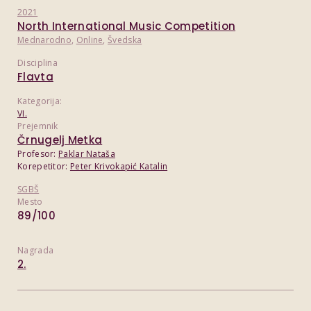
2021
North International Music Competition
Mednarodno
,
Online
,
Švedska
Disciplina
Flavta
Kategorija:
VI.
Prejemnik
Črnugelj Metka
Profesor:
Paklar Nataša
Korepetitor:
Peter Krivokapić Katalin
SGBŠ
Mesto
89/100
Nagrada
2.