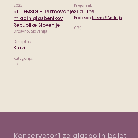
2022
Prejemnik
51. TEMSIG - Tekmovanje
Sila Tine
mladih glasbenikov
Profesor:
Kosmač Andreja
Republike Slovenije
GBŠ
Državno
,
Slovenija
Disciplina
Klavir
Kategorija:
I. a
Konservatorij za glasbo in balet