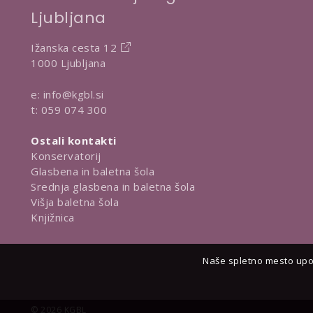
Ljubljana
Ižanska cesta 12
1000 Ljubljana
e:
info@kgbl.si
t:
059 074 300
Ostali kontakti
Konservatorij
Glasbena in baletna šola
Srednja glasbena in baletna šola
Višja baletna šola
Knjižnica
Naše spletno mesto upor
© 2026 KGBL