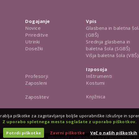
Dogajanje
Vpis
Novice
Glasbena in baletna šol
Prireditve
(GBŠ)
Utrinki
Srednja glasbena in
Dosežki
baletna šola (SGBŠ)
Višja baletna šola (VBŠ)
Izposoja
Inštrumenti
Profesorji
Kostumi
Zaposleni
Knjižnica
Zaposlitev
ablja piškotke za zagotavljanje boljše uporabniške izkušnje in spreml
Z uporabo spletnega mesta soglašate z uporabo piškotkov.
Potrdi piškotke
Zavrni piškotke
Več o naših piškotkih
Informacije o piškotkih
Izjava o dostopnosti
Po