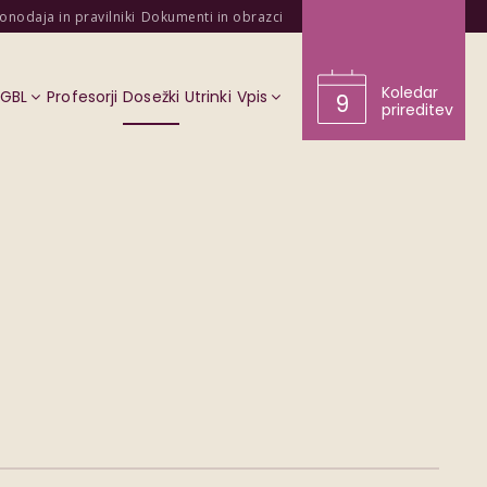
onodaja in pravilniki
Dokumenti in obrazci
Koledar
KGBL
Profesorji
Dosežki
Utrinki
Vpis
9
prireditev