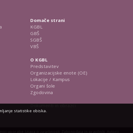
Domače strani
a
KGBL
GBŠ
SGBŠ
VBŠ
O KGBL
Predstavitev
Organizacijske enote (OE)
Lokacije / Kampus
Organi šole
Zgodovina
Dokumenti in obrazci
janje statistike obiska.
goji uporabe
Izjava o zasebnosti
Zakonodaja in pravilniki
Avtorji