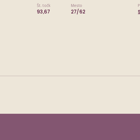
Št. točk
Mesto
P
93,67
27/62