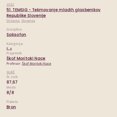
2022
51. TEMSIG - Tekmovanje mladih glasbenikov
Republike Slovenije
Državno
,
Slovenija
Disciplina
Saksofon
Kategorija:
II. a
Prejemnik
Škof Moritoki Nace
Profesor:
Škof Moritoki Nace
SGBŠ
Št. točk
87,67
Mesto
8/8
Plaketa
Bron