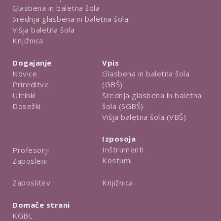
Glasbena in baletna šola
Srednja glasbena in baletna šola
Višja baletna šola
Knjižnica
Dogajanje
Vpis
Novice
Glasbena in baletna šola
Prireditve
(GBŠ)
Utrinki
Srednja glasbena in baletna
Dosežki
šola (SGBŠ)
Višja baletna šola (VBŠ)
Izposoja
Inštrumenti
Profesorji
Kostumi
Zaposleni
Knjižnica
Zaposlitev
Domače strani
KGBL