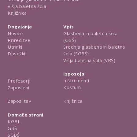
Višja baletna šola
Knjižnica
Dogajanje
Vpis
Novice
Glasbena in baletna šola
Prireditve
(GBŠ)
Utrinki
Srednja glasbena in baletna
Dosežki
šola (SGBŠ)
Višja baletna šola (VBŠ)
Izposoja
Inštrumenti
Profesorji
Kostumi
Zaposleni
Knjižnica
Zaposlitev
Domače strani
KGBL
GBŠ
SGBŠ