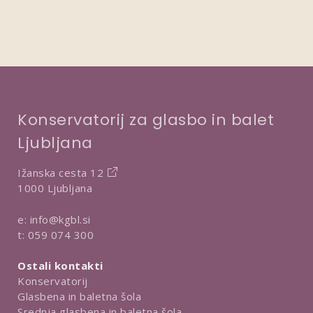
Konservatorij za glasbo in balet
Ljubljana
Ižanska cesta 12
1000 Ljubljana
e:
info@kgbl.si
t:
059 074 300
Ostali kontakti
Konservatorij
Glasbena in baletna šola
Srednja glasbena in baletna šola