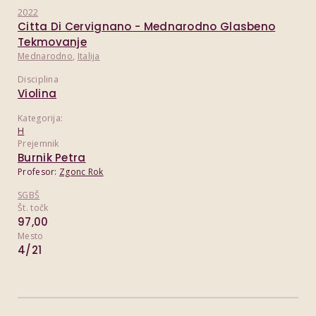
2022
Citta Di Cervignano - Mednarodno Glasbeno
Tekmovanje
Mednarodno
,
Italija
Disciplina
Violina
Kategorija:
H
Prejemnik
Burnik Petra
Profesor:
Zgonc Rok
SGBŠ
Št. točk
97,00
Mesto
4/21