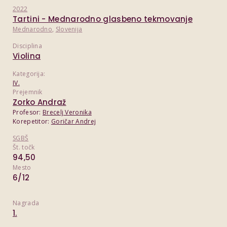
2022
Tartini - Mednarodno glasbeno tekmovanje
Mednarodno
,
Slovenija
Disciplina
Violina
Kategorija:
IV.
Prejemnik
Zorko Andraž
Profesor:
Brecelj Veronika
Korepetitor:
Goričar Andrej
SGBŠ
Št. točk
94,50
Mesto
6/12
Nagrada
1.