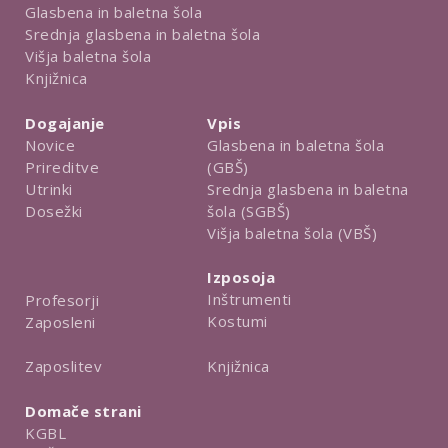
Glasbena in baletna šola
Srednja glasbena in baletna šola
Višja baletna šola
Knjižnica
Dogajanje
Vpis
Novice
Glasbena in baletna šola
Prireditve
(GBŠ)
Utrinki
Srednja glasbena in baletna
Dosežki
šola (SGBŠ)
Višja baletna šola (VBŠ)
Izposoja
Inštrumenti
Profesorji
Kostumi
Zaposleni
Knjižnica
Zaposlitev
Domače strani
KGBL