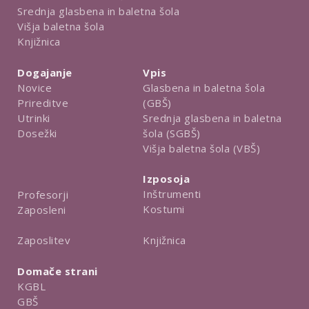
Srednja glasbena in baletna šola
Višja baletna šola
Knjižnica
Dogajanje
Vpis
Novice
Glasbena in baletna šola
Prireditve
(GBŠ)
Utrinki
Srednja glasbena in baletna
Dosežki
šola (SGBŠ)
Višja baletna šola (VBŠ)
Izposoja
Inštrumenti
Profesorji
Kostumi
Zaposleni
Knjižnica
Zaposlitev
Domače strani
KGBL
GBŠ