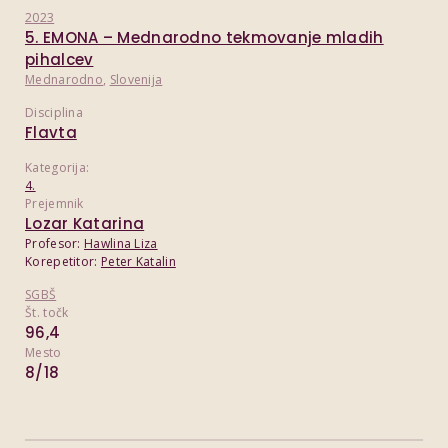
2023
5. EMONA – Mednarodno tekmovanje mladih
pihalcev
Mednarodno
,
Slovenija
Disciplina
Flavta
Kategorija:
4.
Prejemnik
Lozar Katarina
Profesor:
Hawlina Liza
Korepetitor:
Peter Katalin
SGBŠ
Št. točk
96,4
Mesto
8/18