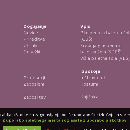
Dogajanje
Vpis
Novice
Glasbena in baletna šol
Prireditve
(GBŠ)
Utrinki
Srednja glasbena in
Dosežki
baletna šola (SGBŠ)
Višja baletna šola (VBŠ)
Izposoja
Inštrumenti
Profesorji
Kostumi
Zaposleni
Knjižnica
Zaposlitev
ablja piškotke za zagotavljanje boljše uporabniške izkušnje in spreml
Z uporabo spletnega mesta soglašate z uporabo piškotkov.