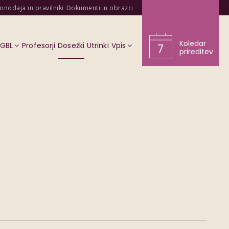
onodaja in pravilniki
Dokumenti in obrazci
Koledar
KGBL
Profesorji
Dosežki
Utrinki
Vpis
7
prireditev