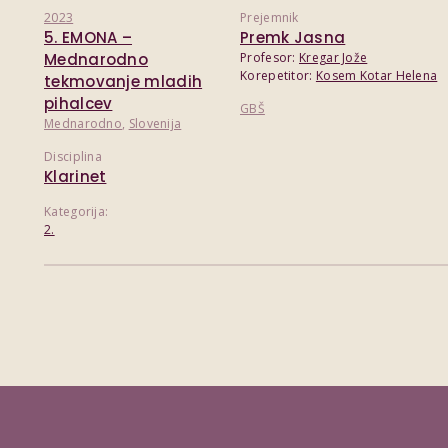
2023
Prejemnik
5. EMONA –
Premk Jasna
Mednarodno
Profesor:
Kregar Jože
Korepetitor:
Kosem Kotar Helena
tekmovanje mladih
pihalcev
GBŠ
Mednarodno
,
Slovenija
Disciplina
Klarinet
Kategorija:
2.