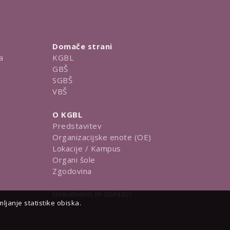
Domače strani
a
KGBL
GBŠ
SGBŠ
VBŠ
O KGBL
Predstavitev
Organizacijske enote (OE)
Lokacije / Kampus
Organi šole
Zgodovina
Dokumenti in obrazci
janje statistike obiska.