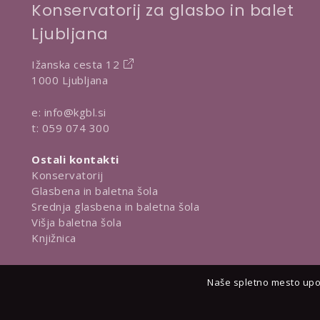
Konservatorij za glasbo in balet
Ljubljana
Ižanska cesta 12
1000 Ljubljana
e:
info@kgbl.si
t:
059 074 300
Ostali kontakti
Konservatorij
Glasbena in baletna šola
Srednja glasbena in baletna šola
Višja baletna šola
Knjižnica
Naše spletno mesto upor