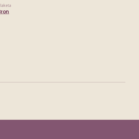
laketa
Bron