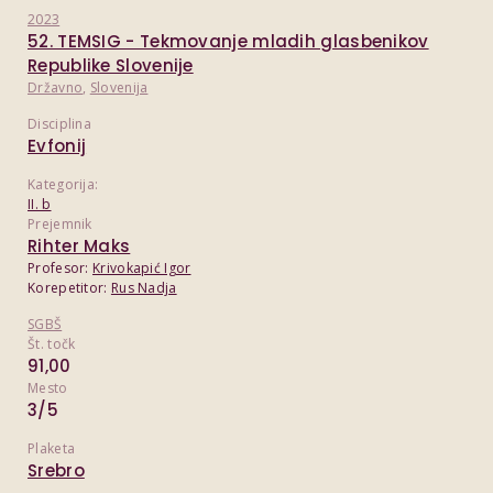
2023
52. TEMSIG - Tekmovanje mladih glasbenikov
Republike Slovenije
Državno
,
Slovenija
Disciplina
Evfonij
Kategorija:
II. b
Prejemnik
Rihter Maks
Profesor:
Krivokapić Igor
Korepetitor:
Rus Nadja
SGBŠ
Št. točk
91,00
Mesto
3/5
Plaketa
Srebro