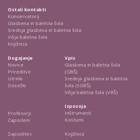
Ostali kontakti
Konservatorij
Glasbena in baletna šola
Srednja glasbena in baletna šola
Višja baletna šola
Knjižnica
Dogajanje
Vpis
Novice
Glasbena in baletna šola
Prireditve
(GBŠ)
Utrinki
Srednja glasbena in baletna
Dosežki
šola (SGBŠ)
Višja baletna šola (VBŠ)
Izposoja
Inštrumenti
Profesorji
Kostumi
Zaposleni
Knjižnica
Zaposlitev