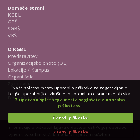
Domače strani
KGBL
GBŠ
SGBŠ
VBŠ
O KGBL
Predstavitev
Organizacijske enote (OE)
Lokacije / Kampus
Organi šole
Zgodovina
Naše spletno mesto uporablja piškotke za zagotavljanje
boljše uporabniške izkušnje in spremljanje statistike obiska.
Dokumenti in obrazci
Z uporabo spletnega mesta soglašate z uporabo
piškotkov.
Potrdi piškotke
Informacije o piškotkih
Izjava o dostopnosti
Pogoji uporabe
Zavrni piškotke
Izjava o zasebnosti
Zakonodaja in pravilniki
Avtorji