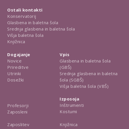
Ostali kontakti
Konservatorij
Glasbena in baletna šola
Srednja glasbena in baletna šola
Višja baletna šola
Knjižnica
Dogajanje
Vpis
Novice
Glasbena in baletna šola
Prireditve
(GBŠ)
Utrinki
Srednja glasbena in baletna
Dosežki
šola (SGBŠ)
Višja baletna šola (VBŠ)
Izposoja
Inštrumenti
Profesorji
Kostumi
Zaposleni
Knjižnica
Zaposlitev