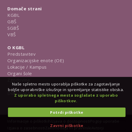
Domače strani
KGBL
GBŠ
SGBŠ
VBŠ
O KGBL
Predstavitev
Organizacijske enote (OE)
Lokacije / Kampus
Organi šole
Zgodovina
Naše spletno mesto uporablja piškotke za zagotavljanje
boljše uporabniške izkušnje in spremljanje statistike obiska.
Dokumenti in obrazci
Z uporabo spletnega mesta soglašate z uporabo
piškotkov.
Potrdi piškotke
Informacije o piškotkih
Izjava o dostopnosti
Pogoji uporabe
Zavrni piškotke
Izjava o zasebnosti
Zakonodaja in pravilniki
Avtorji