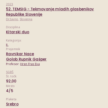
2023
52. TEMSIG - Tekmovanje mladih glasbenikov
Republike Slovenije
Državno
,
Slovenija
Disciplina
Kitarski duo
Kategorija:
II.
Prejemnik
Ravnikar Nace
Golob Rupnik Gašper
Profesor:
Hren Fras Eva
SGBŠ
Št. točk
92,00
Mesto
4/5
Plaketa
Srebro