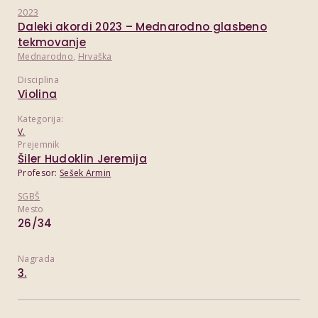
2023
Daleki akordi 2023 – Mednarodno glasbeno
tekmovanje
Mednarodno
,
Hrvaška
Disciplina
Violina
Kategorija:
V.
Prejemnik
Šiler Hudoklin Jeremija
Profesor:
Sešek Armin
SGBŠ
Mesto
26/34
Nagrada
3.