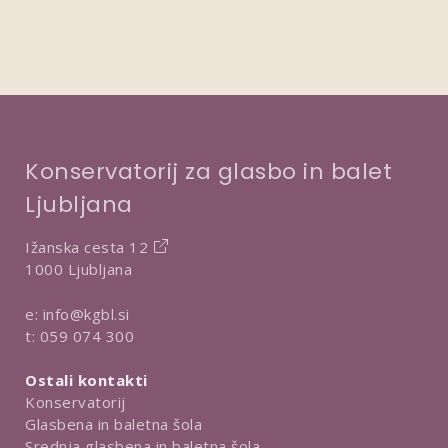
Konservatorij za glasbo in balet
Ljubljana
Ižanska cesta 12
1000 Ljubljana
e:
info@kgbl.si
t:
059 074 300
Ostali kontakti
Konservatorij
Glasbena in baletna šola
Srednja glasbena in baletna šola