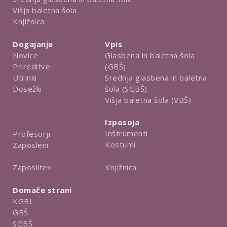
Višja baletna šola
Knjižnica
Dogajanje
Vpis
Novice
Glasbena in baletna šola
Prireditve
(GBŠ)
Utrinki
Srednja glasbena in baletna
Dosežki
šola (SGBŠ)
Višja baletna šola (VBŠ)
Izposoja
Inštrumenti
Profesorji
Kostumi
Zaposleni
Knjižnica
Zaposlitev
Domače strani
KGBL
GBŠ
SGBŠ