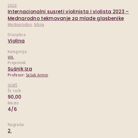
2023
Internacionalni susreti violinista i violista 2023 –
Mednarodno tekmovanje za mlade glasbenike
Mednarodno
,
Srbija
Disciplina
Violina
Kategorija:
VIII.
Prejemnik
Sušnik Iza
Profesor:
Sešek Armin
SGBŠ
Št. točk
90,00
Mesto
4/6
Nagrada
2.