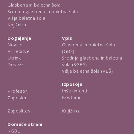
Glasbena in baletna šola
Srednja glasbena in baletna šola
Višja baletna šola
Knjižnica
Dogajanje
Vpis
Novice
Glasbena in baletna šola
Prireditve
(GBŠ)
Utrinki
Srednja glasbena in baletna
Dosežki
šola (SGBŠ)
Višja baletna šola (VBŠ)
Izposoja
Inštrumenti
Profesorji
Kostumi
Zaposleni
Knjižnica
Zaposlitev
Domače strani
KGBL