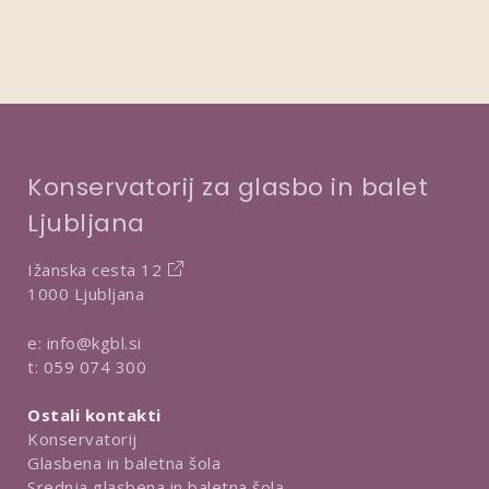
Konservatorij za glasbo in balet
Ljubljana
Ižanska cesta 12
1000 Ljubljana
e:
info@kgbl.si
t:
059 074 300
Ostali kontakti
Konservatorij
Glasbena in baletna šola
Srednja glasbena in baletna šola