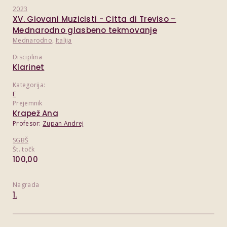
2023
XV. Giovani Muzicisti - Citta di Treviso –
Mednarodno glasbeno tekmovanje
Mednarodno
,
Italija
Disciplina
Klarinet
Kategorija:
E
Prejemnik
Krapež Ana
Profesor:
Zupan Andrej
SGBŠ
Št. točk
100,00
Nagrada
1.