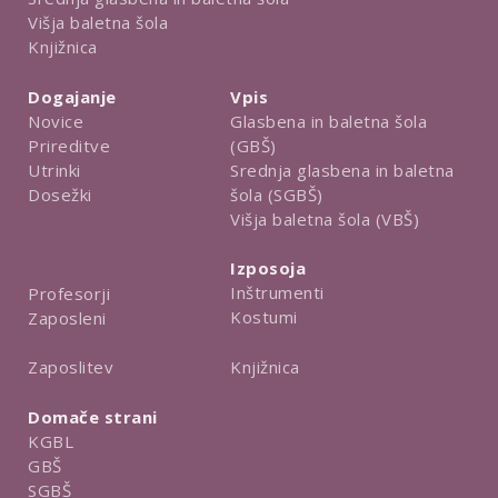
Višja baletna šola
Knjižnica
Dogajanje
Vpis
Novice
Glasbena in baletna šola
Prireditve
(GBŠ)
Utrinki
Srednja glasbena in baletna
Dosežki
šola (SGBŠ)
Višja baletna šola (VBŠ)
Izposoja
Inštrumenti
Profesorji
Kostumi
Zaposleni
Knjižnica
Zaposlitev
Domače strani
KGBL
GBŠ
SGBŠ