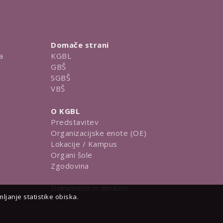
Domače strani
a
KGBL
GBŠ
SGBŠ
VBŠ
O KGBL
Predstavitev
Organizacijske enote (OE)
Lokacije / Kampus
Organi šole
Zgodovina
Dokumenti in obrazci
janje statistike obiska.