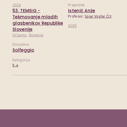
2024
Prejemnik
53. TEMSIG -
Istenič Anže
Tekmovanje mladih
Profesor:
Sojar Voglar Črt
glasbenikov Republike
SGBŠ
Slovenije
Državno
,
Slovenija
Disciplina
Solfeggio
Kategorija:
II. a