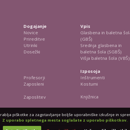
Dogajanje
Vpis
Novice
Glasbena in baletna šol
Prireditve
(GBŠ)
Utrinki
Srednja glasbena in
Dosežki
baletna šola (SGBŠ)
Višja baletna šola (VBŠ)
Izposoja
Inštrumenti
Profesorji
Kostumi
Zaposleni
Knjižnica
Zaposlitev
ablja piškotke za zagotavljanje boljše uporabniške izkušnje in spreml
Z uporabo spletnega mesta soglašate z uporabo piškotkov.