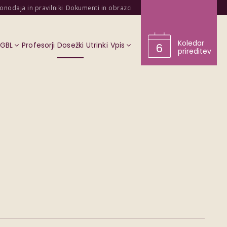
onodaja in pravilniki
Dokumenti in obrazci
Koledar
KGBL
Profesorji
Dosežki
Utrinki
Vpis
6
prireditev