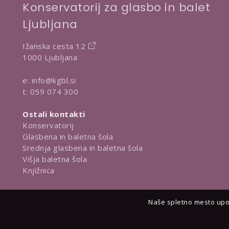
Konservatorij za glasbo in balet
Ljubljana
Ižanska cesta 12
1000 Ljubljana
e:
info@kgbl.si
t:
059 074 300
Ostali kontakti
Konservatorij
Glasbena in baletna šola
Srednja glasbena in baletna šola
Višja baletna šola
Knjižnica
Naše spletno mesto upor