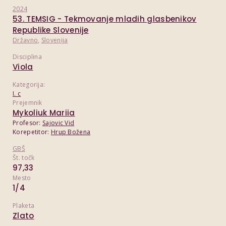
2024
53. TEMSIG - Tekmovanje mladih glasbenikov
Republike Slovenije
Državno
,
Slovenija
Disciplina
Viola
Kategorija:
I. c
Prejemnik
Mykoliuk Mariia
Profesor:
Sajovic Vid
Korepetitor:
Hrup Božena
GBŠ
Št. točk
97,33
Mesto
1/4
Plaketa
Zlato