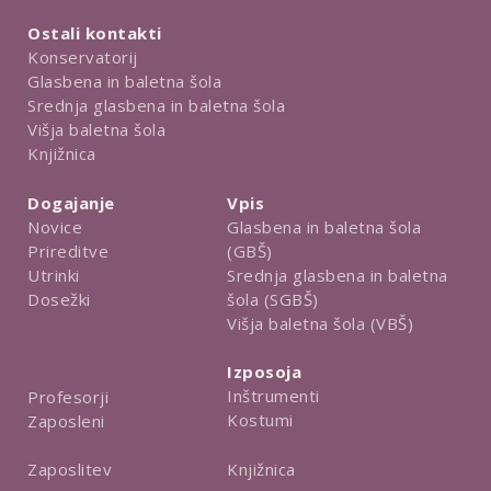
Ostali kontakti
Konservatorij
Glasbena in baletna šola
Srednja glasbena in baletna šola
Višja baletna šola
Knjižnica
Dogajanje
Vpis
Novice
Glasbena in baletna šola
Prireditve
(GBŠ)
Utrinki
Srednja glasbena in baletna
Dosežki
šola (SGBŠ)
Višja baletna šola (VBŠ)
Izposoja
Inštrumenti
Profesorji
Kostumi
Zaposleni
Knjižnica
Zaposlitev