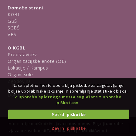
Domače strani
KGBL
GBŠ
SGBŠ
VBŠ
O KGBL
Predstavitev
Organizacijske enote (OE)
Lokacije / Kampus
Organi šole
Zgodovina
Naše spletno mesto uporablja piškotke za zagotavljanje
boljše uporabniške izkušnje in spremljanje statistike obiska.
Dokumenti in obrazci
Z uporabo spletnega mesta soglašate z uporabo
piškotkov.
Potrdi piškotke
Informacije o piškotkih
Izjava o dostopnosti
Pogoji uporabe
Zavrni piškotke
Izjava o zasebnosti
Zakonodaja in pravilniki
Avtorji