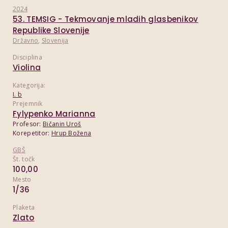
2024
53. TEMSIG - Tekmovanje mladih glasbenikov
Republike Slovenije
Državno
,
Slovenija
Disciplina
Violina
Kategorija:
I. b
Prejemnik
Fylypenko Marianna
Profesor:
Bičanin Uroš
Korepetitor:
Hrup Božena
GBŠ
Št. točk
100,00
Mesto
1/36
Plaketa
Zlato