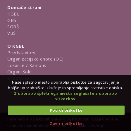
Domače strani
KGBL
GBŠ
SGBŠ
VBŠ
O KGBL
Predstavitev
Organizacijske enote (OE)
Lokacije / Kampus
Organi šole
Zgodovina
Naše spletno mesto uporablja piškotke za zagotavljanje
boljše uporabniške izkušnje in spremljanje statistike obiska.
Dokumenti in obrazci
Z uporabo spletnega mesta soglašate z uporabo
piškotkov.
Potrdi piškotke
Informacije o piškotkih
Izjava o dostopnosti
Pogoji uporabe
Zavrni piškotke
Izjava o zasebnosti
Zakonodaja in pravilniki
Avtorji