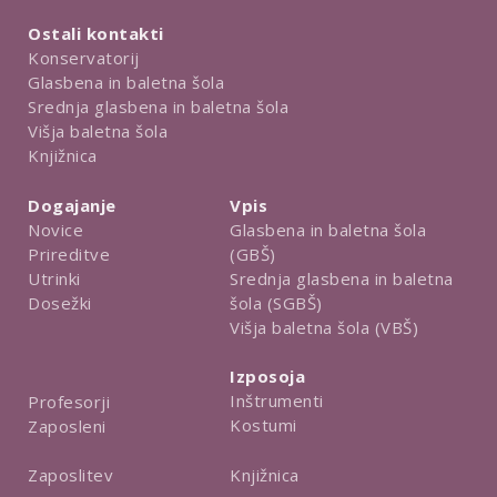
Ostali kontakti
Konservatorij
Glasbena in baletna šola
Srednja glasbena in baletna šola
Višja baletna šola
Knjižnica
Dogajanje
Vpis
Novice
Glasbena in baletna šola
Prireditve
(GBŠ)
Utrinki
Srednja glasbena in baletna
Dosežki
šola (SGBŠ)
Višja baletna šola (VBŠ)
Izposoja
Inštrumenti
Profesorji
Kostumi
Zaposleni
Knjižnica
Zaposlitev