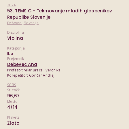
2024
53. TEMSIG - Tekmovanje mladih glasbenikov
Republike Slovenije
Državno
,
Slovenija
Disciplina
Violina
Kategorija:
II. a
Prejemnik
Debevec Ana
Profesor:
Vilar Brecelj Veronika
Korepetitor:
Goričar Andrej
SGBŠ
Št. točk
96,67
Mesto
4/14
Plaketa
Zlato