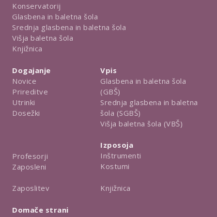
Konservatorij
Glasbena in baletna šola
Srednja glasbena in baletna šola
Višja baletna šola
Knjižnica
Dogajanje
Vpis
Novice
Glasbena in baletna šola
Prireditve
(GBŠ)
Utrinki
Srednja glasbena in baletna
Dosežki
šola (SGBŠ)
Višja baletna šola (VBŠ)
Izposoja
Inštrumenti
Profesorji
Kostumi
Zaposleni
Knjižnica
Zaposlitev
Domače strani