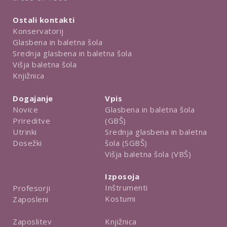
Ostali kontakti
Konservatorij
Glasbena in baletna šola
Srednja glasbena in baletna šola
Višja baletna šola
Knjižnica
Dogajanje
Vpis
Novice
Glasbena in baletna šola
Prireditve
(GBŠ)
Utrinki
Srednja glasbena in baletna
Dosežki
šola (SGBŠ)
Višja baletna šola (VBŠ)
Izposoja
Inštrumenti
Profesorji
Kostumi
Zaposleni
Knjižnica
Zaposlitev