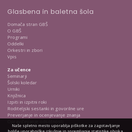
Glasbena in baletna šola
Domača stran GBŠ
O GBŠ
Programi
Oddelki
Orkestri in zbori
Vpis
Za učence
Seminarji
Šolski koledar
Urniki
Knjižnica
Izpiti in izpitni roki
Roditeljski sestanki in govorilne ure
Preverjanje in ocenjevanje znanja
Opravičevanje odsotnosti
Naše spletno mesto uporablja piškotke za zagotavljanje
boljše uporabniške izkušnje in spremljanje statistike obiska.