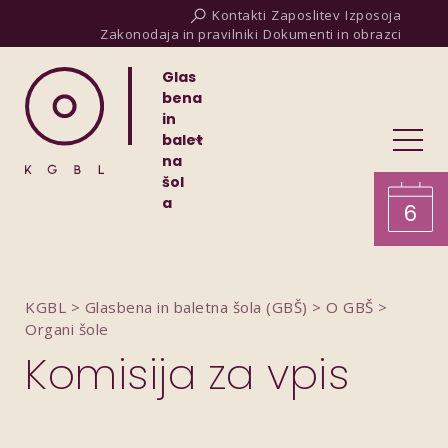
Kontakti
Zaposlitev
Izposoja
Zakonodaja in pravilniki
Dokumenti in obrazci
Glas
bena
in
balet
na
šol
a
6
KGBL
>
Glasbena in baletna šola (GBŠ)
>
O GBŠ
>
Organi šole
Komisija za vpis