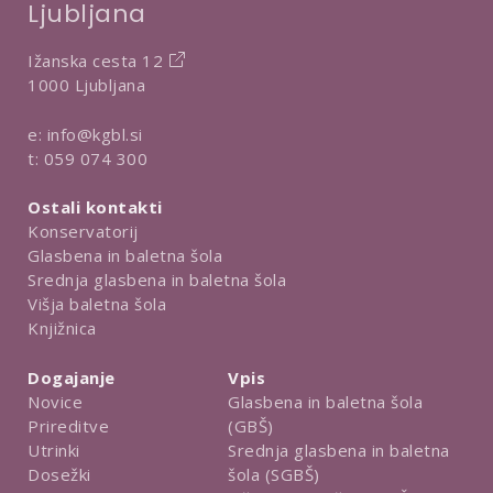
Ljubljana
v
e
Ižanska cesta 12
1000 Ljubljana
e:
info@kgbl.si
t:
059 074 300
Ostali kontakti
Konservatorij
Glasbena in baletna šola
Srednja glasbena in baletna šola
Višja baletna šola
Knjižnica
Dogajanje
Vpis
Novice
Glasbena in baletna šola
Prireditve
(GBŠ)
Utrinki
Srednja glasbena in baletna
Dosežki
šola (SGBŠ)