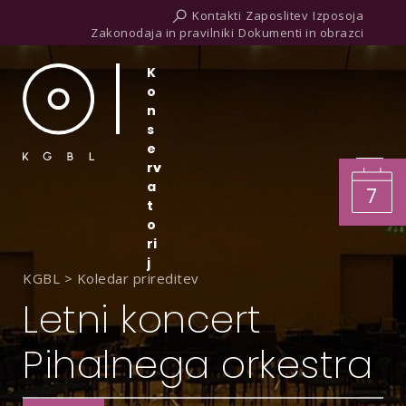
Kontakti
Zaposlitev
Izposoja
Zakonodaja in pravilniki
Dokumenti in obrazci
K
o
n
s
e
rv
a
7
t
o
ri
j
KGBL
>
Koledar prireditev
Letni koncert
Pihalnega orkestra