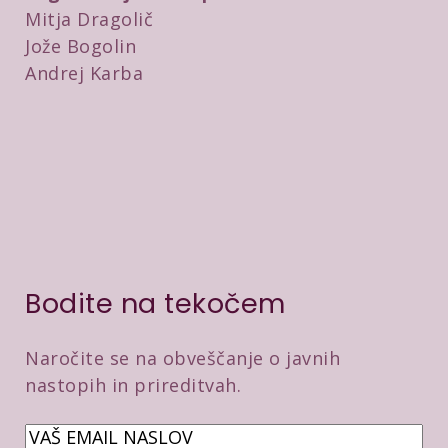
Mitja Dragolič
Jože Bogolin
Andrej Karba
Bodite na tekočem
Naročite se na obveščanje o javnih
nastopih in prireditvah.
E