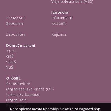
Višja baletna šola (VBŠ)
Izposoja
Inštrumenti
Profesorji
Kostumi
Zaposleni
Knjižnica
Zaposlitev
Domače strani
KGBL
GBŠ
SGBŠ
VBŠ
O KGBL
Predstavitev
Organizacijske enote (OE)
Lokacije / Kampus
Organi šole
Zgodovina
Naše spletno mesto uporablja piškotke za zagotavljanje