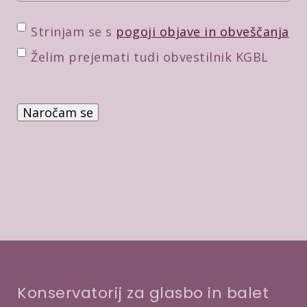
m
a
P
Strinjam se s
pogoji objave in obveščanja
i
o
D
Želim prejemati tudi obvestilnik KGBL
l
t
o
*
r
d
P
d
a
r
i
t
e
t
n
v
v
e
e
e
p
r
*
o
b
t
a
r
d
i
Konservatorij za glasbo in balet
t