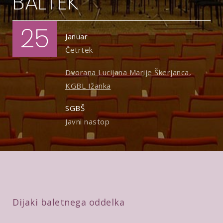
BALTEK
25
Januar
Četrtek
Dvorana Lucijana Marije Škerjanca,
KGBL Ižanka
SGBŠ
Javni nastop
Dijaki baletnega oddelka