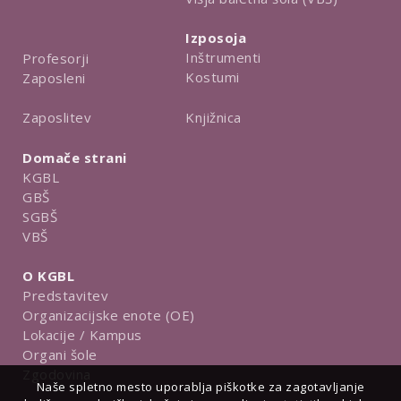
Izposoja
Inštrumenti
Profesorji
Kostumi
Zaposleni
Knjižnica
Zaposlitev
Domače strani
KGBL
GBŠ
SGBŠ
VBŠ
O KGBL
Predstavitev
Organizacijske enote (OE)
Lokacije / Kampus
Organi šole
Zgodovina
Naše spletno mesto uporablja piškotke za zagotavljanje