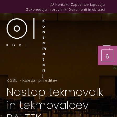
Kontakti
Zaposlitev
Izposoja
Zakonodaja in pravilniki
Dokumenti in obrazci
K
o
n
s
e
rv
a
6
t
o
ri
j
KGBL
>
Koledar prireditev
Nastop tekmovalk
in tekmovalcev