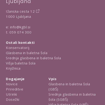
Ljubljana
v
e
Ižanska cesta 12
1000 Ljubljana
e:
info@kgbl.si
t:
059 074 300
Ostali kontakti
Konservatorij
Glasbena in baletna šola
Srednja glasbena in baletna šola
Višja baletna šola
Knjižnica
Dogajanje
Vpis
Novice
Glasbena in baletna šola
Prireditve
(GBŠ)
Utrinki
Srednja glasbena in baletna
Dosežki
šola (SGBŠ)
Višja baletna šola (VBŠ)