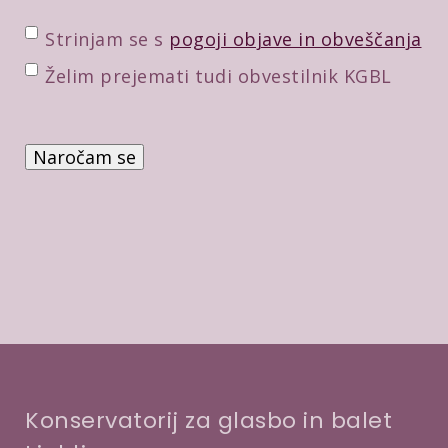
m
a
P
Strinjam se s
pogoji objave in obveščanja
i
o
D
Želim prejemati tudi obvestilnik KGBL
l
t
o
*
r
d
P
d
a
r
i
t
e
t
n
v
v
e
e
e
p
r
*
o
b
t
a
r
d
i
Konservatorij za glasbo in balet
t