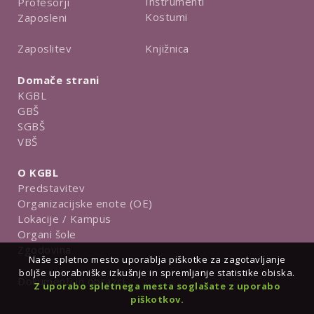
Inštrumenti
Profesorji
Kostumi
Zaposleni
Knjižnica
Zaposlitev
Domače strani
KGBL
GBŠ
SGBŠ
VBŠ
O KGBL
Predstavitev
Organizacijske enote (OE)
Lokacije / Kampus
Organi šole
Zgodovina
Naše spletno mesto uporablja piškotke za zagotavljanje
boljše uporabniške izkušnje in spremljanje statistike obiska.
Dokumenti in obrazci
Z uporabo spletnega mesta soglašate z uporabo
piškotkov.