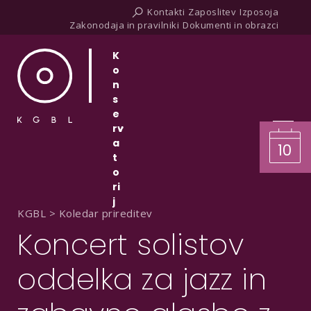
Kontakti
Zaposlitev
Izposoja
Zakonodaja in pravilniki
Dokumenti in obrazci
K
o
n
s
e
rv
a
10
t
o
ri
j
KGBL
>
Koledar prireditev
Koncert solistov
oddelka za jazz in