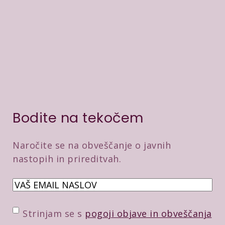
Bodite na tekočem
Naročite se na obveščanje o javnih
nastopih in prireditvah.
E
m
a
P
Strinjam se s
pogoji objave in obveščanja