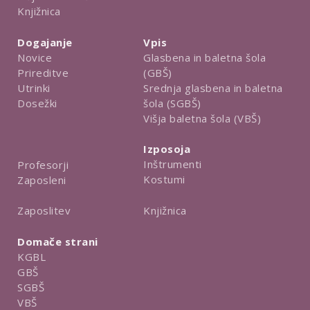
Knjižnica
Dogajanje
Vpis
Novice
Glasbena in baletna šola
Prireditve
(GBŠ)
Utrinki
Srednja glasbena in baletna
Dosežki
šola (SGBŠ)
Višja baletna šola (VBŠ)
Izposoja
Inštrumenti
Profesorji
Kostumi
Zaposleni
Knjižnica
Zaposlitev
Domače strani
KGBL
GBŠ
SGBŠ
VBŠ