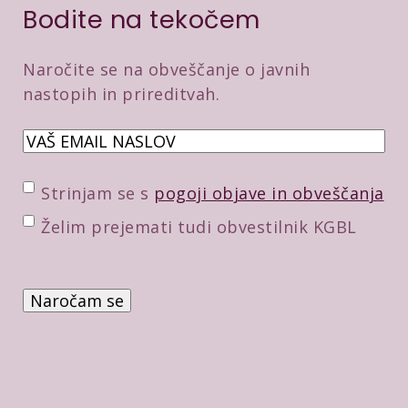
Bodite na tekočem
Naročite se na obveščanje o javnih
nastopih in prireditvah.
E
m
a
P
Strinjam se s
pogoji objave in obveščanja
i
o
D
Želim prejemati tudi obvestilnik KGBL
l
t
o
*
r
d
P
d
a
r
i
t
e
t
n
v
v
e
e
e
p
r