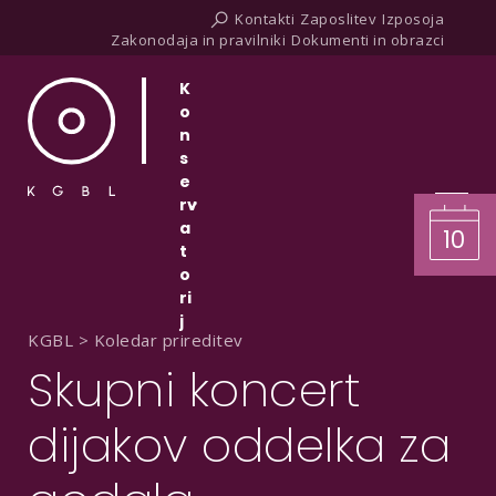
Kontakti
Zaposlitev
Izposoja
Zakonodaja in pravilniki
Dokumenti in obrazci
K
o
n
s
e
rv
a
10
t
o
ri
j
KGBL
>
Koledar prireditev
Skupni koncert
dijakov oddelka za