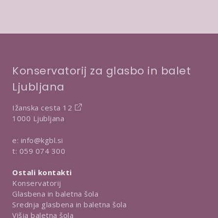
*
o
b
t
a
r
d
i
Konservatorij za glasbo in balet
t
Ljubljana
v
e
Ižanska cesta 12
1000 Ljubljana
e:
info@kgbl.si
t:
059 074 300
Ostali kontakti
Konservatorij
Glasbena in baletna šola
Srednja glasbena in baletna šola
Višja baletna šola