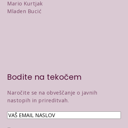
Mario Kurtjak
Mladen Bucić
Bodite na tekočem
Naročite se na obveščanje o javnih
nastopih in prireditvah.
E
m