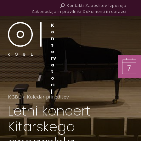
Kontakti
Zaposlitev
Izposoja
Zakonodaja in pravilniki
Dokumenti in obrazci
K
o
n
s
e
rv
a
7
t
o
ri
j
KGBL
>
Koledar prireditev
Letni koncert
Kitarskega