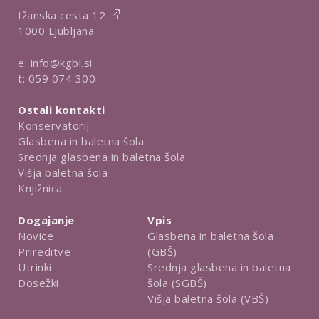
e
Ižanska cesta 12
1000 Ljubljana
e:
info@kgbl.si
t:
059 074 300
Ostali kontakti
Konservatorij
Glasbena in baletna šola
Srednja glasbena in baletna šola
Višja baletna šola
Knjižnica
Dogajanje
Vpis
Novice
Glasbena in baletna šola
Prireditve
(GBŠ)
Utrinki
Srednja glasbena in baletna
Dosežki
šola (SGBŠ)
Višja baletna šola (VBŠ)