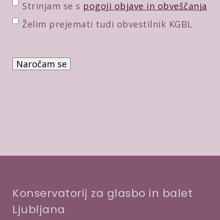
a
P
Strinjam se s
pogoji objave in obveščanja
i
o
D
Želim prejemati tudi obvestilnik KGBL
l
t
o
*
r
d
P
d
a
r
i
t
e
t
n
v
v
e
e
e
p
r
*
o
b
t
a
r
d
i
Konservatorij za glasbo in balet
t
Ljubljana
v