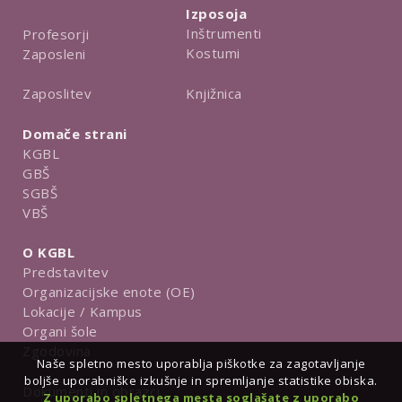
Izposoja
Inštrumenti
Profesorji
Kostumi
Zaposleni
Knjižnica
Zaposlitev
Domače strani
KGBL
GBŠ
SGBŠ
VBŠ
O KGBL
Predstavitev
Organizacijske enote (OE)
Lokacije / Kampus
Organi šole
Zgodovina
Naše spletno mesto uporablja piškotke za zagotavljanje
boljše uporabniške izkušnje in spremljanje statistike obiska.
Dokumenti in obrazci
Z uporabo spletnega mesta soglašate z uporabo