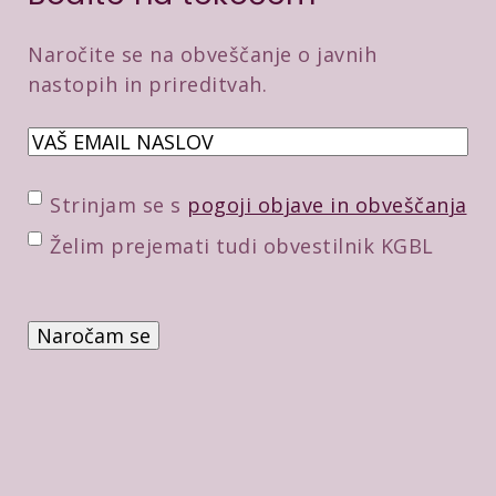
Naročite se na obveščanje o javnih
nastopih in prireditvah.
E
m
a
P
Strinjam se s
pogoji objave in obveščanja
i
o
D
Želim prejemati tudi obvestilnik KGBL
l
t
o
*
r
d
P
d
a
r
i
t
e
t
n
v
v
e
e
e
p
r
*
o
b