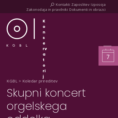
Kontakti
Zaposlitev
Izposoja
Zakonodaja in pravilniki
Dokumenti in obrazci
K
o
n
s
e
rv
a
7
t
o
ri
j
KGBL
>
Koledar prireditev
Skupni koncert
orgelskega