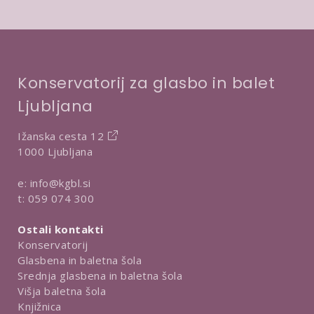
t
a
r
d
i
Konservatorij za glasbo in balet
t
Ljubljana
v
e
Ižanska cesta 12
1000 Ljubljana
e:
info@kgbl.si
t:
059 074 300
Ostali kontakti
Konservatorij
Glasbena in baletna šola
Srednja glasbena in baletna šola
Višja baletna šola
Knjižnica