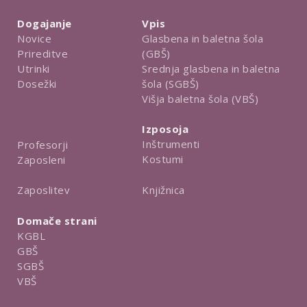
Dogajanje
Vpis
Novice
Glasbena in baletna šola
Prireditve
(GBŠ)
Utrinki
Srednja glasbena in baletna
Dosežki
šola (SGBŠ)
Višja baletna šola (VBŠ)
Izposoja
Inštrumenti
Profesorji
Kostumi
Zaposleni
Knjižnica
Zaposlitev
Domače strani
KGBL
GBŠ
SGBŠ
VBŠ