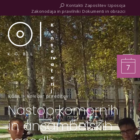
Kontakti
Zaposlitev
Izposoja
Zakonodaja in pravilniki
Dokumenti in obrazci
K
o
n
s
e
rv
a
7
t
o
ri
j
KGBL
>
Koledar prireditev
Nastop komornih
in ansambelskih