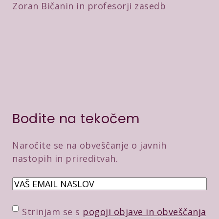
Zoran Bičanin in profesorji zasedb
Bodite na tekočem
Naročite se na obveščanje o javnih
nastopih in prireditvah.
E
m
a
P
Strinjam se s
pogoji objave in obveščanja