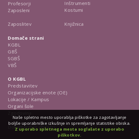
Inštrumenti
Profesorji
Kostumi
Zaposleni
Knjižnica
Zaposlitev
Domače strani
KGBL
GBŠ
SGBŠ
VBŠ
O KGBL
Predstavitev
Organizacijske enote (OE)
Lokacije / Kampus
Organi šole
Zgodovina
Naše spletno mesto uporablja piškotke za zagotavljanje
boljše uporabniške izkušnje in spremljanje statistike obiska.
Dokumenti in obrazci
Z uporabo spletnega mesta soglašate z uporabo
piškotkov.