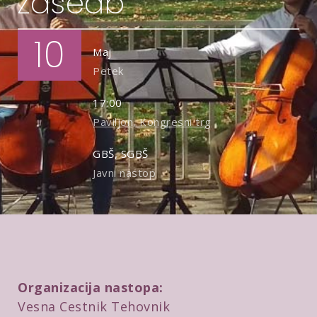
zasedb
10
Maj
Petek
17:00
Paviljon, Kongresni trg
GBŠ, SGBŠ
Javni nastop
Organizacija nastopa:
Vesna Cestnik Tehovnik