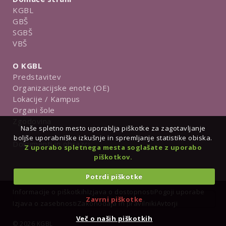
KGBL
GBŠ
SGBŠ
VBŠ
O KGBL
Predstavitev
Organizacijske enote (OE)
Lokacije / Kampus
Organi šole
Zgodovina
Naše spletno mesto uporablja piškotke za zagotavljanje
boljše uporabniške izkušnje in spremljanje statistike obiska.
Dokumenti in obrazci
Z uporabo spletnega mesta soglašate z uporabo
piškotkov.
Potrdi piškotke
Informacije o piškotkih
Izjava o dostopnosti
Pogoji uporabe
Zavrni piškotke
Izjava o zasebnosti
Zakonodaja in pravilniki
Avtorji
Več o naših piškotkih
© 2026 KGBL