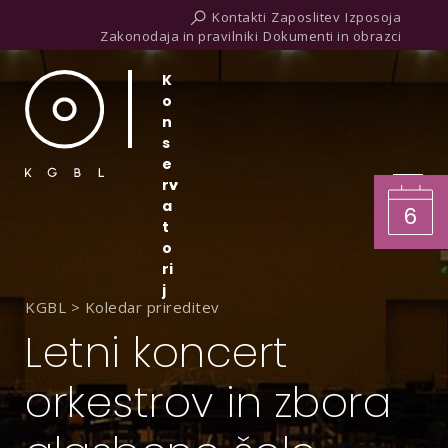
Kontakti
Zaposlitev
Izposoja
Zakonodaja in pravilniki
Dokumenti in obrazci
K
o
n
s
e
rv
a
6
t
o
ri
j
KGBL
>
Koledar prireditev
Letni koncert
orkestrov in zbora