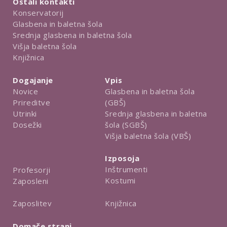
Ostali kontakti
Konservatorij
Glasbena in baletna šola
Srednja glasbena in baletna šola
Višja baletna šola
Knjižnica
Dogajanje
Vpis
Novice
Glasbena in baletna šola
Prireditve
(GBŠ)
Utrinki
Srednja glasbena in baletna
Dosežki
šola (SGBŠ)
Višja baletna šola (VBŠ)
Izposoja
Inštrumenti
Profesorji
Kostumi
Zaposleni
Knjižnica
Zaposlitev
Domače strani