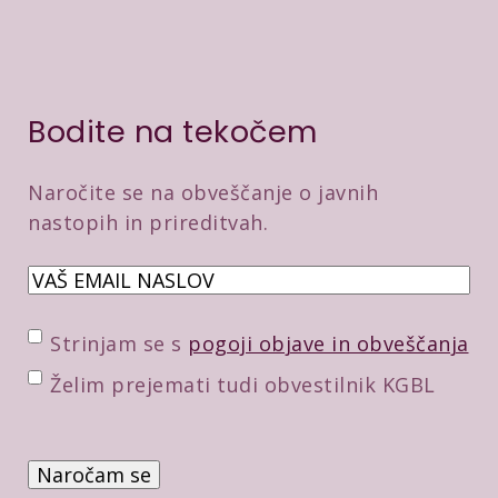
Bodite na tekočem
Naročite se na obveščanje o javnih
nastopih in prireditvah.
E
m
a
P
Strinjam se s
pogoji objave in obveščanja
i
o
D
Želim prejemati tudi obvestilnik KGBL
l
t
o
*
r
d
P
d
a
r
i