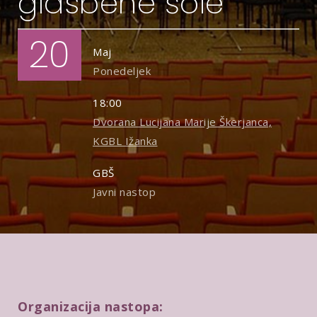
glasbene šole
20
Maj
Ponedeljek
18:00
Dvorana Lucijana Marije Škerjanca,
KGBL Ižanka
GBŠ
Javni nastop
Organizacija nastopa: