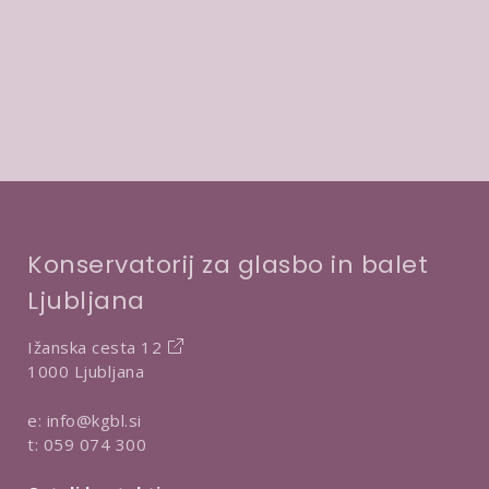
t
e
t
n
v
v
e
e
e
p
r
*
o
b
t
a
r
d
i
Konservatorij za glasbo in balet
t
Ljubljana
v
e
Ižanska cesta 12
1000 Ljubljana
e:
info@kgbl.si
t:
059 074 300