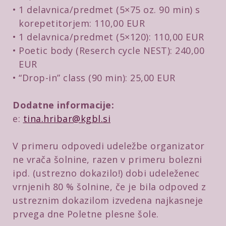
1 delavnica/predmet (5×75 oz. 90 min) s
korepetitorjem: 110,00 EUR
1 delavnica/predmet (5×120): 110,00 EUR
Poetic body (Reserch cycle NEST): 240,00
EUR
“Drop-in” class (90 min): 25,00 EUR
Dodatne informacije:
e:
tina.hribar@kgbl.si
V primeru odpovedi udeležbe organizator
ne vrača šolnine, razen v primeru bolezni
ipd. (ustrezno dokazilo!) dobi udeleženec
vrnjenih 80 % šolnine, če je bila odpoved z
ustreznim dokazilom izvedena najkasneje
prvega dne Poletne plesne šole.