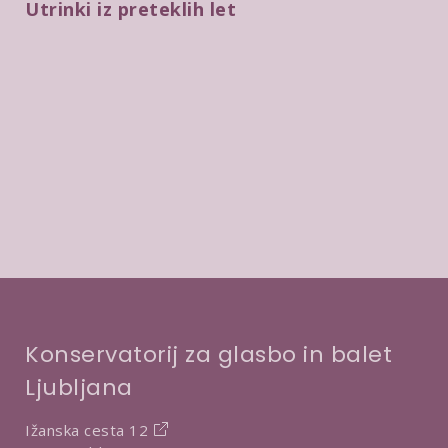
Utrinki iz preteklih let
Predvajaj video
Predvajaj video
Konservatorij za glasbo in balet
Ljubljana
Ižanska cesta 12