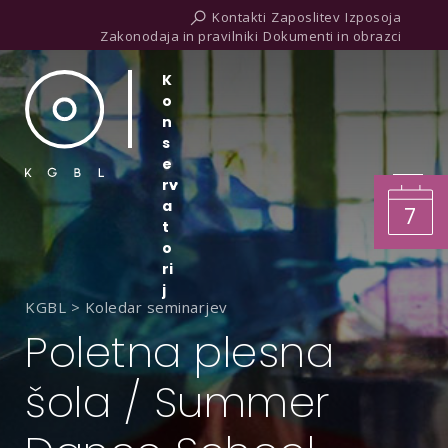
Kontakti
Zaposlitev
Izposoja
Zakonodaja in pravilniki
Dokumenti in obrazci
K
o
n
s
e
rv
a
7
t
o
ri
j
KGBL
>
Koledar seminarjev
Poletna plesna
šola / Summer