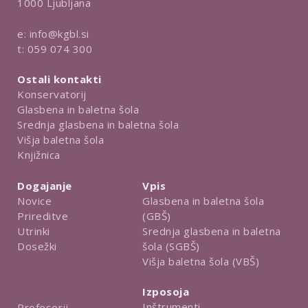
1000 Ljubljana
e:
info@kgbl.si
t:
059 074 300
Ostali kontakti
Konservatorij
Glasbena in baletna šola
Srednja glasbena in baletna šola
Višja baletna šola
Knjižnica
Dogajanje
Vpis
Novice
Glasbena in baletna šola
Prireditve
(GBŠ)
Utrinki
Srednja glasbena in baletna
Dosežki
šola (SGBŠ)
Višja baletna šola (VBŠ)
Izposoja
Inštrumenti
Profesorji