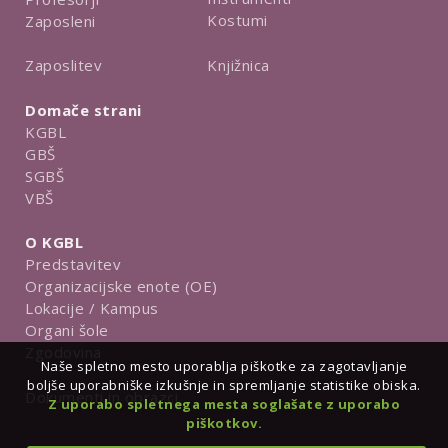
Kostumi
Zaposleni
Knjižnica
Zaposlitev
Domače strani
KGBL
GBŠ
SGBŠ
VBŠ
O KGBL
Predstavitev
Organizacijske enote (OE)
Lokacije / Kampus
Organi šole
Zgodovina
Naše spletno mesto uporablja piškotke za zagotavljanje
boljše uporabniške izkušnje in spremljanje statistike obiska.
Dokumenti in obrazci
Z uporabo spletnega mesta soglašate z uporabo
piškotkov.