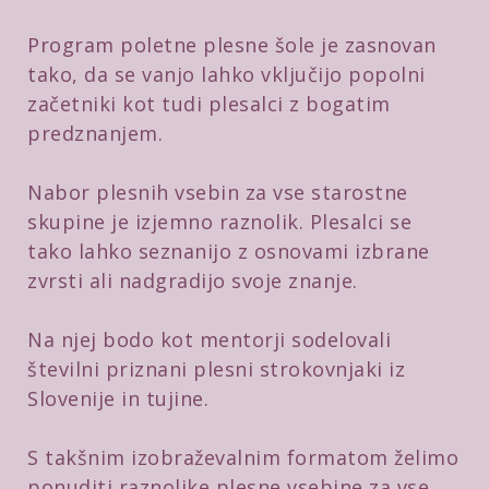
Program poletne plesne šole je zasnovan
tako, da se vanjo lahko vključijo popolni
začetniki kot tudi plesalci z bogatim
predznanjem.
Nabor plesnih vsebin za vse starostne
skupine je izjemno raznolik. Plesalci se
tako lahko seznanijo z osnovami izbrane
zvrsti ali nadgradijo svoje znanje.
Na njej bodo kot mentorji sodelovali
številni priznani plesni strokovnjaki iz
Slovenije in tujine.
S takšnim izobraževalnim formatom želimo
ponuditi raznolike plesne vsebine za vse