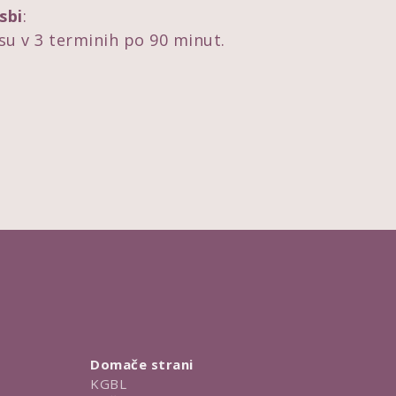
sbi
:
su v 3 terminih po 90 minut.
Domače strani
KGBL