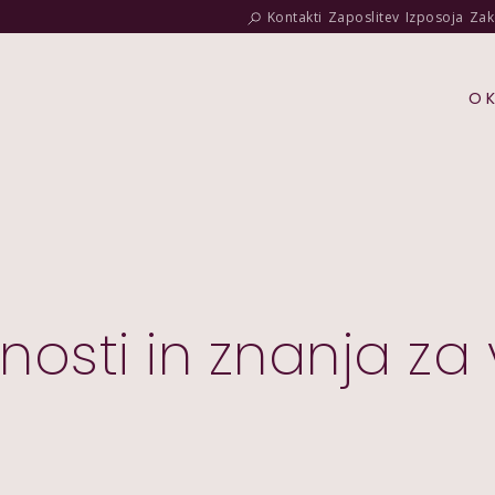
Kontakti
Zaposlitev
Izposoja
Zak
O 
osti in znanja za v