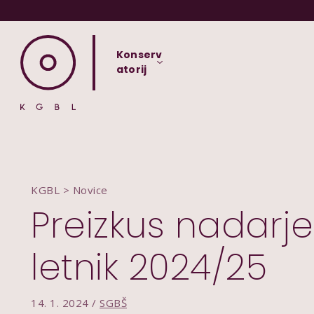
Konserv
atorij
KGBL
>
Novice
Preizkus nadarjen
letnik 2024/25
14. 1. 2024 /
SGBŠ