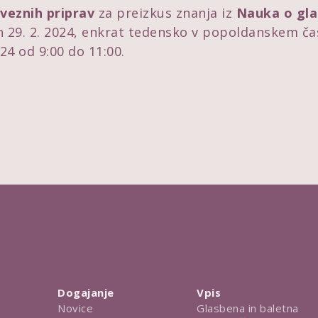
veznih priprav
za preizkus znanja iz
Nauka o gla
in 29. 2. 2024, enkrat tedensko v popoldanskem ča
24 od 9:00 do 11:00.
Dogajanje
Vpis
Novice
Glasbena in baletna