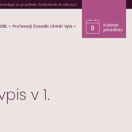
onodaja in pravilniki
Dokumenti in obrazci
Koledar
KGBL
Profesorji
Dosežki
Utrinki
Vpis
8
prireditev
pis v 1.