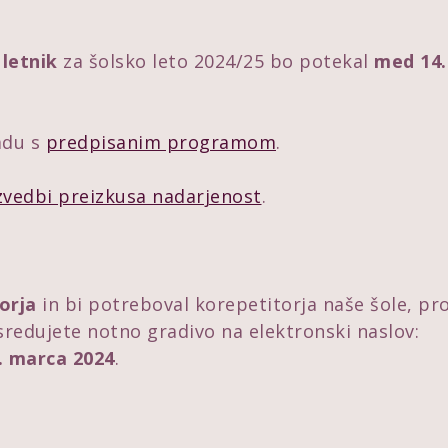
 letnik
za šolsko leto 2024/25 bo potekal
med 14.
ladu s
predpisanim programom
.
izvedbi preizkusa nadarjenost
.
orja
in bi potreboval korepetitorja naše šole, pr
sredujete notno gradivo na elektronski naslov:
. marca 2024
.