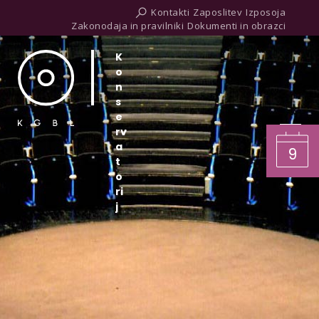
Kontakti
Zaposlitev
Izposoja
Zakonodaja in pravilniki
Dokumenti in obrazci
K
o
n
s
e
rv
a
9
t
o
ri
j