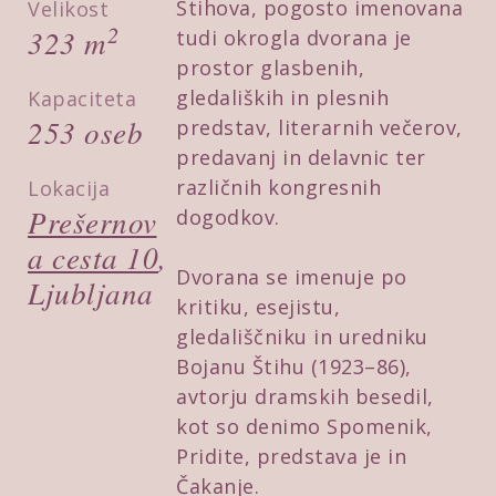
Štihova, pogosto imenovana
Velikost
2
323 m
tudi okrogla dvorana je
prostor glasbenih,
gledaliških in plesnih
Kapaciteta
253 oseb
predstav, literarnih večerov,
predavanj in delavnic ter
različnih kongresnih
Lokacija
Prešernov
dogodkov.
a cesta 10
,
Dvorana se imenuje po
Ljubljana
kritiku, esejistu,
gledališčniku in uredniku
Bojanu Štihu (1923–86),
avtorju dramskih besedil,
kot so denimo Spomenik,
Pridite, predstava je in
Čakanje.