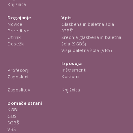
Knjižnica
Dogajanje
Vpis
Novice
Glasbena in baletna šola
Prireditve
(GBŠ)
Utrinki
Srednja glasbena in baletna
Dosežki
šola (SGBŠ)
Višja baletna šola (VBŠ)
Izposoja
Inštrumenti
Profesorji
Kostumi
Zaposleni
Knjižnica
Zaposlitev
Domače strani
KGBL
GBŠ
SGBŠ
VBŠ