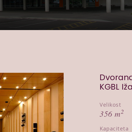
Dvorana
KGBL Iž
Velikost
2
356 m
Kapaciteta