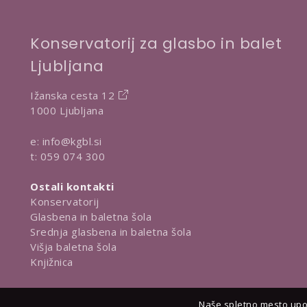
Konservatorij za glasbo in balet
Ljubljana
Ižanska cesta 12
1000 Ljubljana
e:
info@kgbl.si
t:
059 074 300
Ostali kontakti
Konservatorij
Glasbena in baletna šola
Srednja glasbena in baletna šola
Višja baletna šola
Knjižnica
Naše spletno mesto upor