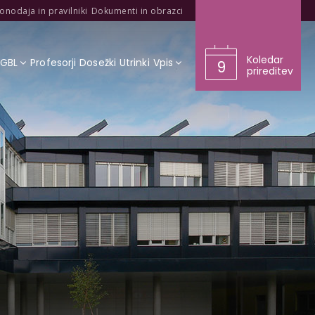
onodaja in pravilniki
Dokumenti in obrazci
Koledar
KGBL
Profesorji
Dosežki
Utrinki
Vpis
9
prireditev