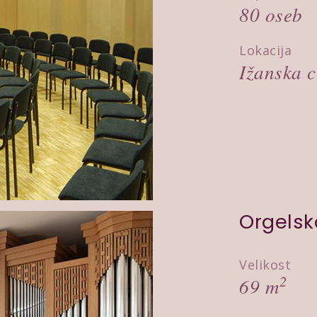
80 oseb
Lokacija
Ižanska c
Orgelsk
Velikost
2
69 m