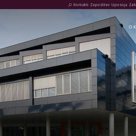
Kontakti
Zaposlitev
Izposoja
Zak
O 