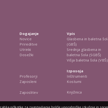
Dogajanje
Vpis
Novice
Glasbena in baletna šol
Prireditve
(GBŠ)
Utrinki
Srednja glasbena in
Dosežki
baletna šola (SGBŠ)
Višja baletna šola (VBŠ)
Izposoja
Inštrumenti
Profesorji
Kostumi
Zaposleni
Knjižnica
Zaposlitev
ablja piškotke za zagotavljanje boljše uporabniške izkušnje in spreml