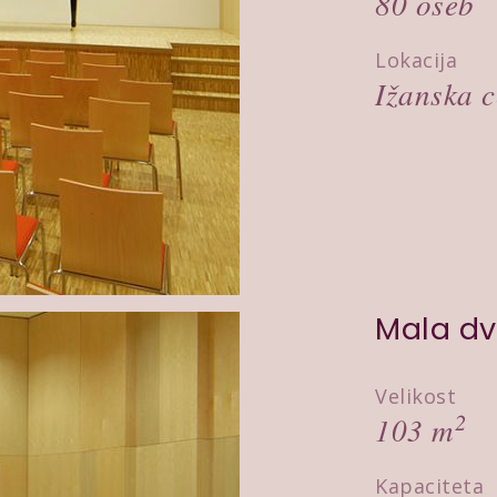
80 oseb
Lokacija
Ižanska c
Mala dv
Velikost
2
103 m
Kapaciteta