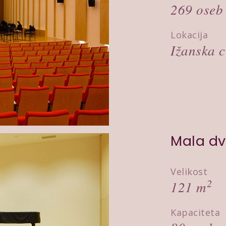
269 oseb
Lokacija
Ižanska c
Mala dv
Velikost
2
121 m
Kapaciteta