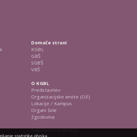
Domače strani
a
KGBL
GBŠ
SGBŠ
VBŠ
O KGBL
Predstavitev
Organizacijske enote (OE)
Lokacije / Kampus
Organi šole
Zgodovina
Dokumenti in obrazci
janje statistike obiska.