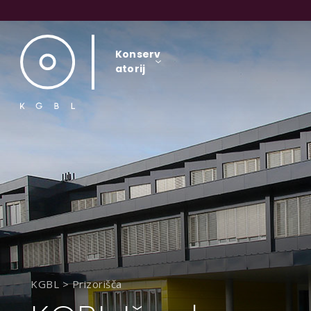
Konserv
atorij
KGBL
>
Prizorišča