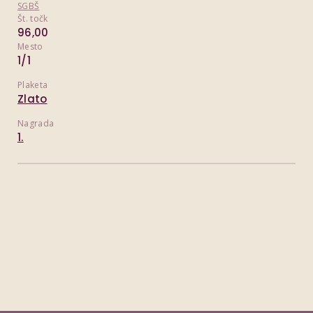
SGBŠ
Št. točk
96,00
Mesto
1/1
Plaketa
Zlato
Nagrada
1.