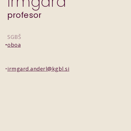
Irmgard
profesor
SGBŠ
oboa
irmgard.anderl@kgbl.si