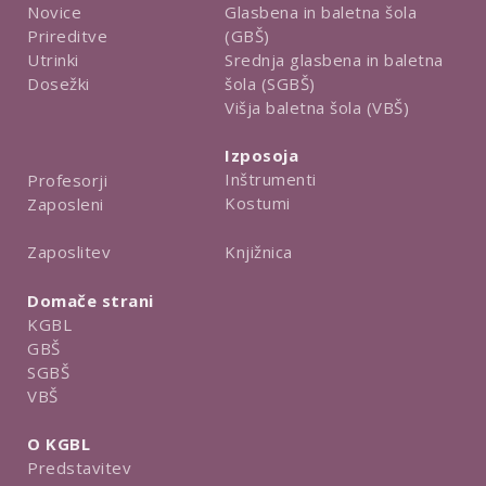
Novice
Glasbena in baletna šola
Prireditve
(GBŠ)
Utrinki
Srednja glasbena in baletna
Dosežki
šola (SGBŠ)
Višja baletna šola (VBŠ)
Izposoja
Inštrumenti
Profesorji
Kostumi
Zaposleni
Knjižnica
Zaposlitev
Domače strani
KGBL
GBŠ
SGBŠ
VBŠ
O KGBL
Predstavitev