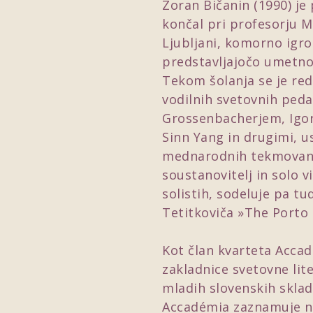
Zoran Bičanin (1990) je 
končal pri profesorju M
Ljubljani, komorno igro 
predstavljajočo umetnos
Tekom šolanja se je red
vodilnih svetovnih ped
Grossenbacherjem, Igo
Sinn Yang in drugimi, us
mednarodnih tekmovanj v
soustanovitelj in solo v
solistih, sodeluje pa t
Tetitkoviča »The Porto o
Kot član kvarteta Accad
zakladnice svetovne lit
mladih slovenskih sklad
Accadémia zaznamuje nen