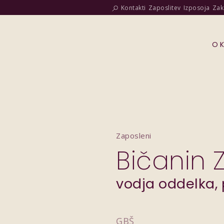
Kontakti
Zaposlitev
Izposoja
Zak
O 
Zaposleni
Bičanin 
vodja oddelka, 
GBŠ