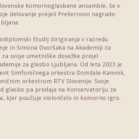
slovenske komornoglasbene ansamble, še v
voje delovanje prejeli Prešernovo nagrado
bljana.
 dodiplomski študij dirigiranja v razredu
nje in Simona Dvoršaka na Akademiji za
je za svoje umetniške dosežke prejel
emije za glasbo Ljubljana. Od leta 2023 je
igent Simfoničnega orkestra Domžale-Kamnik,
oničnim orkestrom RTV Slovenije. Svoje
d glasbo pa predaja na Konservatoriju za
na, kjer poučuje violončelo in komorno igro.