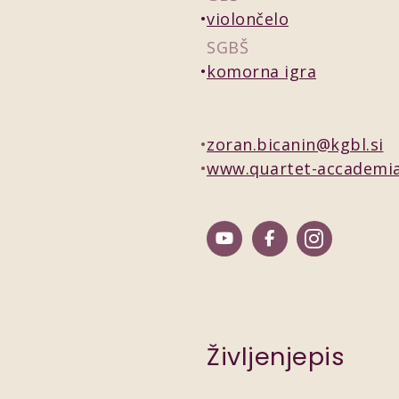
violončelo
SGBŠ
komorna igra
zoran.bicanin@kgbl.si
www.quartet-accademi
Življenjepis