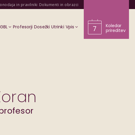
onodaja in pravilniki
Dokumenti in obrazci
Koledar
KGBL
Profesorji
Dosežki
Utrinki
Vpis
7
prireditev
Zoran
profesor