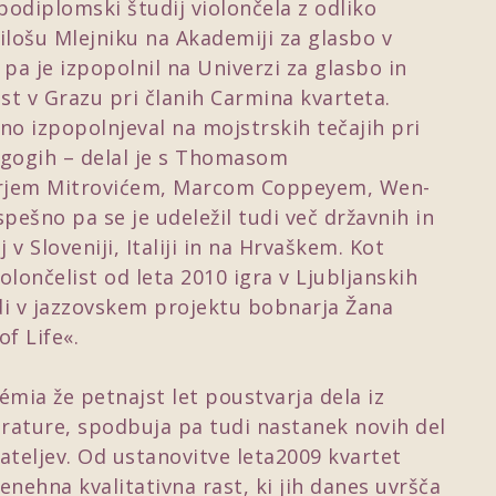
podiplomski študij violončela z odliko
ilošu Mlejniku na Akademiji za glasbo v
pa je izpopolnil na Univerzi za glasbo in
t v Grazu pri članih Carmina kvarteta.
no izpopolnjeval na mojstrskih tečajih pri
agogih – delal je s Thomasom
rjem Mitrovićem, Marcom Coppeyem, Wen-
pešno pa se je udeležil tudi več državnih in
 Sloveniji, Italiji in na Hrvaškem. Kot
iolončelist od leta 2010 igra v Ljubljanskih
udi v jazzovskem projektu bobnarja Žana
f Life«.
émia že petnajst let poustvarja dela iz
erature, spodbuja pa tudi nastanek novih del
ateljev. Od ustanovitve leta2009 kvartet
ehna kvalitativna rast, ki jih danes uvršča