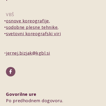
VBŠ
osnove koreografije
sodobne plesne tehnike
svetovni koreografski viri
jernej.bizjak@kgbl.si
Govorilne ure
Po predhodnem dogovoru.