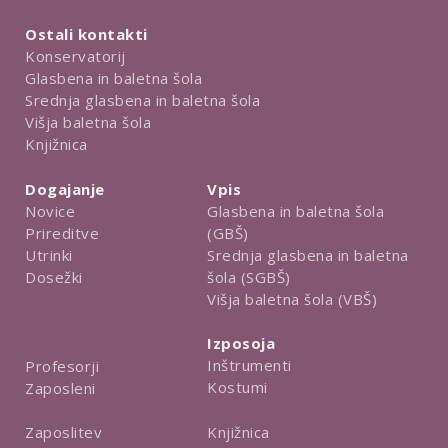
Ostali kontakti
Konservatorij
Glasbena in baletna šola
Srednja glasbena in baletna šola
Višja baletna šola
Knjižnica
Dogajanje
Vpis
Novice
Glasbena in baletna šola
Prireditve
(GBŠ)
Utrinki
Srednja glasbena in baletna
Dosežki
šola (SGBŠ)
Višja baletna šola (VBŠ)
Izposoja
Inštrumenti
Profesorji
Kostumi
Zaposleni
Knjižnica
Zaposlitev