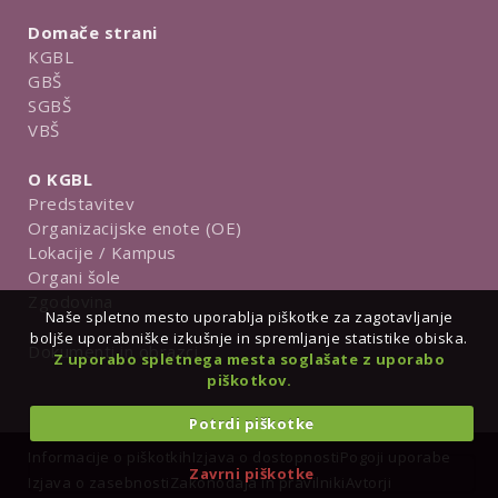
Domače strani
KGBL
GBŠ
SGBŠ
VBŠ
O KGBL
Predstavitev
Organizacijske enote (OE)
Lokacije / Kampus
Organi šole
Zgodovina
Naše spletno mesto uporablja piškotke za zagotavljanje
boljše uporabniške izkušnje in spremljanje statistike obiska.
Dokumenti in obrazci
Z uporabo spletnega mesta soglašate z uporabo
piškotkov.
Potrdi piškotke
Informacije o piškotkih
Izjava o dostopnosti
Pogoji uporabe
Zavrni piškotke
Izjava o zasebnosti
Zakonodaja in pravilniki
Avtorji