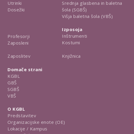
Utrinki
Srednja glasbena in baletna
Dosežki
šola (SGBŠ)
Višja baletna šola (VBŠ)
Izposoja
Inštrumenti
Profesorji
Kostumi
Zaposleni
Knjižnica
Zaposlitev
Domače strani
KGBL
GBŠ
SGBŠ
VBŠ
O KGBL
Predstavitev
Organizacijske enote (OE)
Lokacije / Kampus