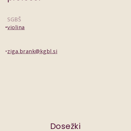
SGBŠ
violina
ziga.brank@kgbl.si
Dosežki