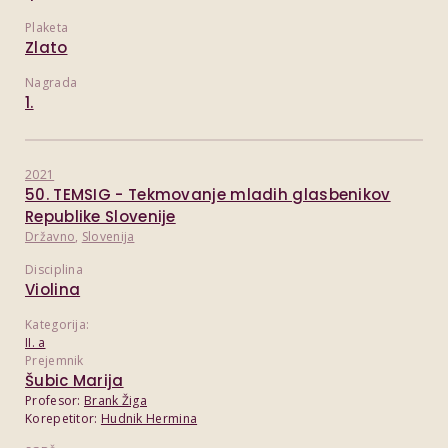
Plaketa
Zlato
Nagrada
1.
2021
50. TEMSIG - Tekmovanje mladih glasbenikov
Republike Slovenije
Državno
,
Slovenija
Disciplina
Violina
Kategorija:
II. a
Prejemnik
Šubic Marija
Profesor:
Brank Žiga
Korepetitor:
Hudnik Hermina