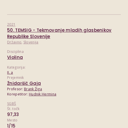
2021
50. TEMSIG - Tekmovanje mladih glasbenikov
Republike Slovenije
Državno
,
Slovenija
Disciplina
Violina
Kategorija:
II. a
Prejemnik
Žnidaršič Gaja
Profesor:
Brank Žiga
Korepetitor:
Hudnik Hermina
SGBŠ
Št. točk
97,33
Mesto
1/15