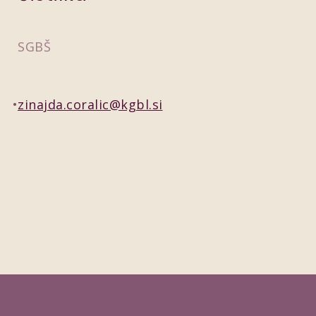
SGBŠ
zinajda.coralic@kgbl.si