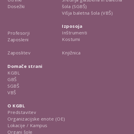
Dosežki
šola (SGBŠ)
Višja baletna šola (VBŠ)
Izposoja
Inštrumenti
Profesorji
Kostumi
Zaposleni
Knjižnica
Zaposlitev
Domače strani
KGBL
GBŠ
SGBŠ
VBŠ
O KGBL
Predstavitev
Organizacijske enote (OE)
Lokacije / Kampus
Organi šole