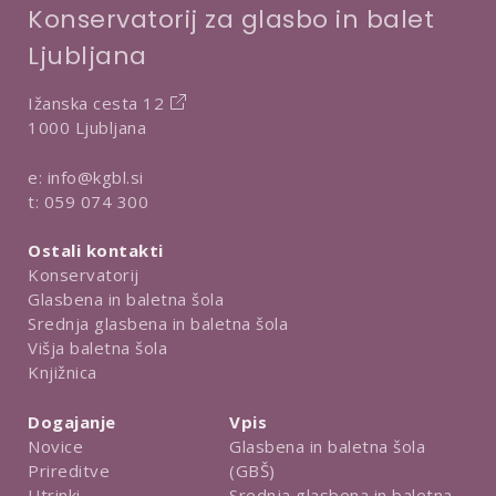
Konservatorij za glasbo in balet
Ljubljana
Ižanska cesta 12
1000 Ljubljana
e:
info@kgbl.si
t:
059 074 300
Ostali kontakti
Konservatorij
Glasbena in baletna šola
Srednja glasbena in baletna šola
Višja baletna šola
Knjižnica
Dogajanje
Vpis
Novice
Glasbena in baletna šola
Prireditve
(GBŠ)
Utrinki
Srednja glasbena in baletna