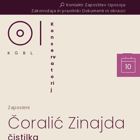
Kontakti
Zaposlitev
Izposoja
Zakonodaja in pravilniki
Dokumenti in obrazci
K
o
n
s
e
rv
a
10
t
o
ri
j
Zaposleni
Čoralić Zinajda
čistilka