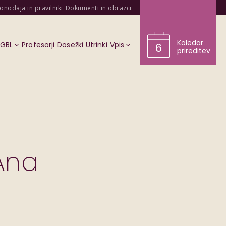
onodaja in pravilniki
Dokumenti in obrazci
Koledar
KGBL
Profesorji
Dosežki
Utrinki
Vpis
6
prireditev
Ana