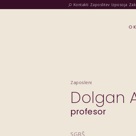
Kontakti
Zaposlitev
Izposoja
Zak
O 
Zaposleni
Dolgan 
profesor
SGBŠ