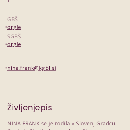
GBŠ
orgle
SGBŠ
orgle
nina.frank@kgbl.si
Življenjepis
NINA FRANK se je rodila v Slovenj Gradcu.