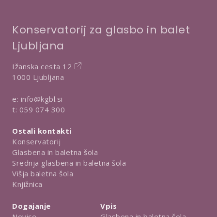
Konservatorij za glasbo in balet
Ljubljana
Ižanska cesta 12
1000 Ljubljana
e:
info@kgbl.si
t:
059 074 300
Ostali kontakti
Konservatorij
Glasbena in baletna šola
Srednja glasbena in baletna šola
Višja baletna šola
Knjižnica
Dogajanje
Vpis
Novice
Glasbena in baletna šola