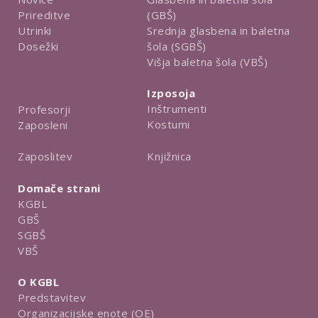
Prireditve
(GBŠ)
Utrinki
Srednja glasbena in baletna
Dosežki
šola (SGBŠ)
Višja baletna šola (VBŠ)
Izposoja
Inštrumenti
Profesorji
Kostumi
Zaposleni
Knjižnica
Zaposlitev
Domače strani
KGBL
GBŠ
SGBŠ
VBŠ
O KGBL
Predstavitev
Organizacijske enote (OE)