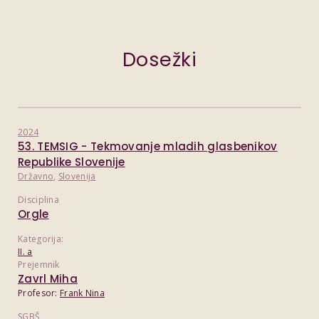
Dosežki
2024
53. TEMSIG - Tekmovanje mladih glasbenikov
Republike Slovenije
Državno
,
Slovenija
Disciplina
Orgle
Kategorija:
II. a
Prejemnik
Zavrl Miha
Profesor:
Frank Nina
SGBŠ