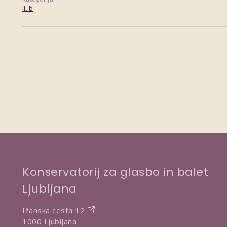
II. b
Konservatorij za glasbo in balet
Ljubljana
Ižanska cesta 12
1000 Ljubljana