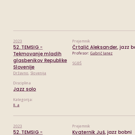
2023
Prejemnik
52. TEMSIG -
Črtalič Aleksander
, jazz 
Tekmovanje mladih
Profesor:
Gabrič Janez
glasbenikov Republike
SGBŠ
Slovenije
Državno
,
Slovenija
Disciplina
Jazz solo
Kategorija:
II. a
2023
Prejemnik
52. TEMSIG -
Kvaternik Juš
, jazz bobni