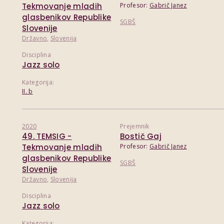
Tekmovanje mladih
Profesor:
Gabrič Janez
glasbenikov Republike
SGBŠ
Slovenije
Državno
,
Slovenija
Disciplina
Jazz solo
Kategorija:
II. b
2020
Prejemnik
49. TEMSIG -
Bostič Gaj
Tekmovanje mladih
Profesor:
Gabrič Janez
glasbenikov Republike
SGBŠ
Slovenije
Državno
,
Slovenija
Disciplina
Jazz solo
Kategorija: