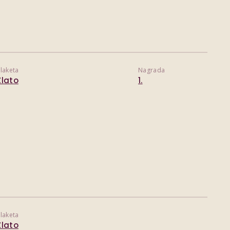
laketa
Nagrada
Zlato
1.
laketa
Zlato