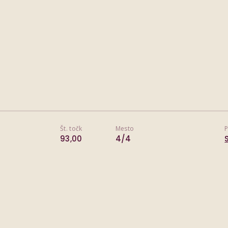
Št. točk
Mesto
P
93,00
4/4