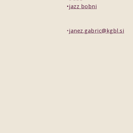
jazz bobni
janez.gabric@kgbl.si