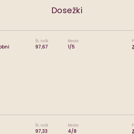
Dosežki
Št. točk
Mesto
P
bobni
97,67
1/5
Št. točk
Mesto
P
97,33
4/8