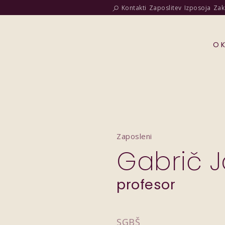
Kontakti
Zaposlitev
Izposoja
Zak
O 
Zaposleni
Gabrič 
profesor
SGBŠ