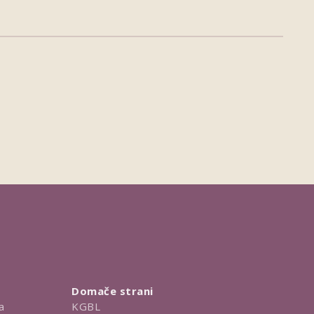
Domače strani
a
KGBL