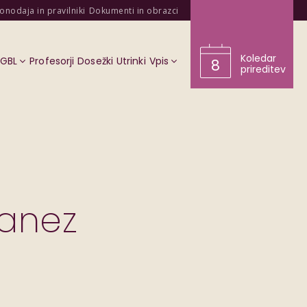
onodaja in pravilniki
Dokumenti in obrazci
Koledar
KGBL
Profesorji
Dosežki
Utrinki
Vpis
8
prireditev
Janez