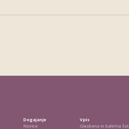
Dogajanje
Vpis
Novice
Glasbena in baletna šol