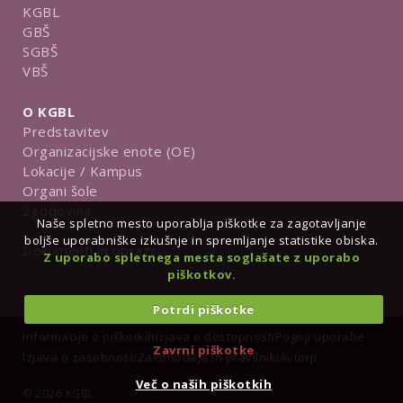
KGBL
GBŠ
SGBŠ
VBŠ
O KGBL
Predstavitev
Organizacijske enote (OE)
Lokacije / Kampus
Organi šole
Zgodovina
Naše spletno mesto uporablja piškotke za zagotavljanje
boljše uporabniške izkušnje in spremljanje statistike obiska.
Dokumenti in obrazci
Z uporabo spletnega mesta soglašate z uporabo
piškotkov.
Potrdi piškotke
Informacije o piškotkih
Izjava o dostopnosti
Pogoji uporabe
Zavrni piškotke
Izjava o zasebnosti
Zakonodaja in pravilniki
Avtorji
Več o naših piškotkih
© 2026 KGBL