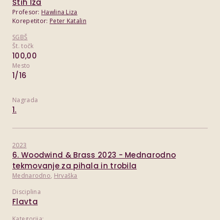
Štih Iza
Profesor:
Hawlina Liza
Korepetitor:
Peter Katalin
SGBŠ
Št. točk
100,00
Mesto
1/16
Nagrada
1.
2023
6. Woodwind & Brass 2023 - Mednarodno
tekmovanje za pihala in trobila
Mednarodno
,
Hrvaška
Disciplina
Flavta
Kategorija: