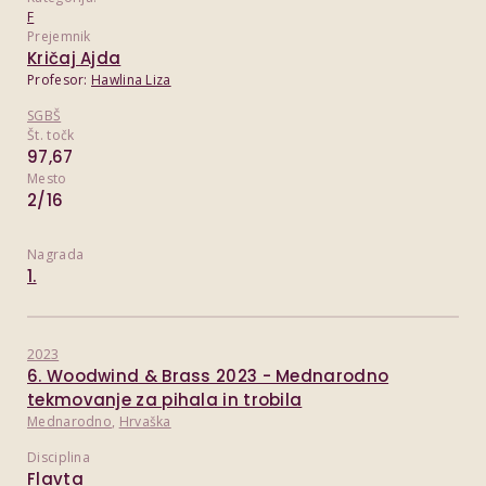
F
Prejemnik
Kričaj Ajda
Profesor:
Hawlina Liza
SGBŠ
Št. točk
97,67
Mesto
2/16
Nagrada
1.
2023
6. Woodwind & Brass 2023 - Mednarodno
tekmovanje za pihala in trobila
Mednarodno
,
Hrvaška
Disciplina
Flavta