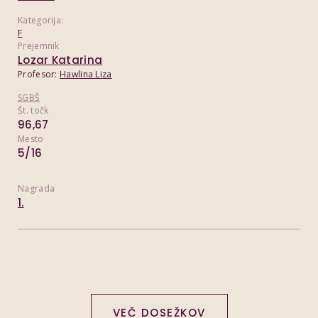
Kategorija:
F
Prejemnik
Lozar Katarina
Profesor:
Hawlina Liza
SGBŠ
Št. točk
96,67
Mesto
5/16
Nagrada
1.
VEČ DOSEŽKOV