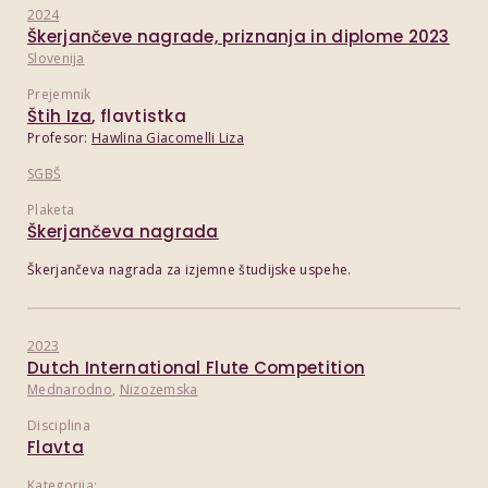
2024
Škerjančeve nagrade, priznanja in diplome 2023
Slovenija
Prejemnik
Štih Iza
, flavtistka
Profesor:
Hawlina Giacomelli Liza
SGBŠ
Plaketa
Škerjančeva nagrada
Škerjančeva nagrada za izjemne študijske uspehe.
2023
Dutch International Flute Competition
Mednarodno
,
Nizozemska
Disciplina
Flavta
Kategorija: