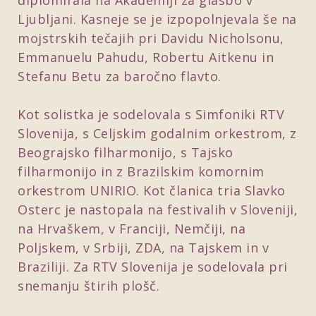
diplomirala na Akademiji za glasbo v
Ljubljani. Kasneje se je izpopolnjevala še na
mojstrskih tečajih pri Davidu Nicholsonu,
Emmanuelu Pahudu, Robertu Aitkenu in
Stefanu Betu za baročno flavto.
Kot solistka je sodelovala s Simfoniki RTV
Slovenija, s Celjskim godalnim orkestrom, z
Beograjsko filharmonijo, s Tajsko
filharmonijo in z Brazilskim komornim
orkestrom UNIRIO. Kot članica tria Slavko
Osterc je nastopala na festivalih v Sloveniji,
na Hrvaškem, v Franciji, Nemčiji, na
Poljskem, v Srbiji, ZDA, na Tajskem in v
Braziliji. Za RTV Slovenija je sodelovala pri
snemanju štirih plošč.