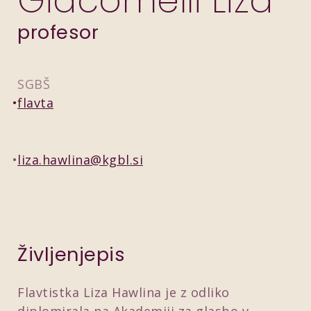
Giacomelli Liza
profesor
SGBŠ
flavta
liza.hawlina@kgbl.si
Življenjepis
Flavtistka Liza Hawlina je z odliko