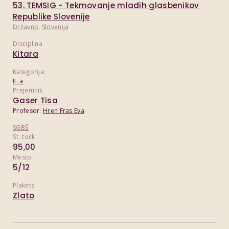
53. TEMSIG - Tekmovanje mladih glasbenikov
Republike Slovenije
Državno
,
Slovenija
Disciplina
Kitara
Kategorija:
II. a
Prejemnik
Gaser Tisa
Profesor:
Hren Fras Eva
SGBŠ
Št. točk
95,00
Mesto
5/12
Plaketa
Zlato