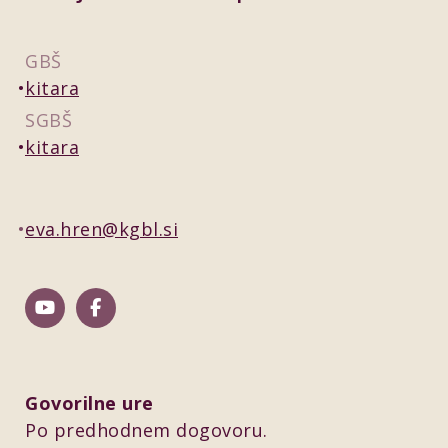
GBŠ
kitara
SGBŠ
kitara
eva.hren@kgbl.si
Govorilne ure
Po predhodnem dogovoru.