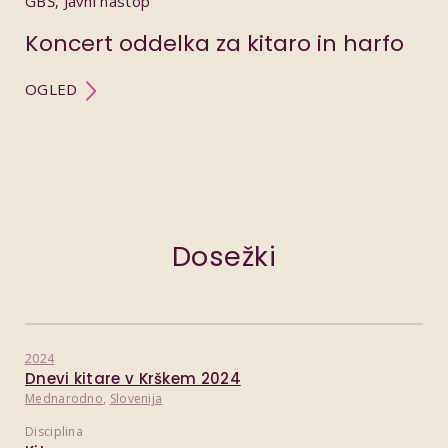
GBŠ, Javni nastop
Koncert oddelka za kitaro in harfo
OGLED
Dosežki
2024
Dnevi kitare v Krškem 2024
Mednarodno
,
Slovenija
Disciplina