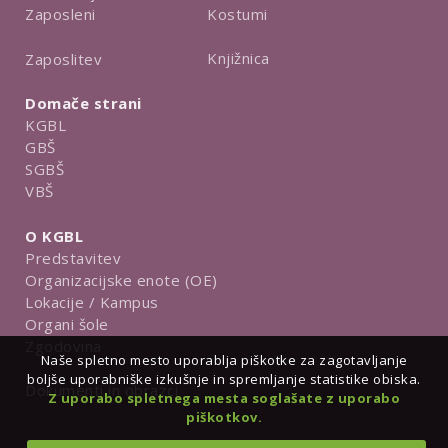
Kostumi
Zaposleni
Knjižnica
Zaposlitev
Domače strani
KGBL
GBŠ
SGBŠ
VBŠ
O KGBL
Predstavitev
Organizacijske enote (OE)
Lokacije / Kampus
Organi šole
Zgodovina
Naše spletno mesto uporablja piškotke za zagotavljanje
boljše uporabniške izkušnje in spremljanje statistike obiska.
Dokumenti in obrazci
Z uporabo spletnega mesta soglašate z uporabo
piškotkov.