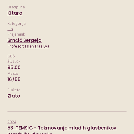
Disciplina
Kitara
Kategorija:
I. b
Prejemnik
Brnčič Sergeja
Profesor:
Hren Fras Eva
GBŠ
Št. točk
95,00
Mesto
16/55
Plaketa
Zlato
2024
53. TEMSIG - Tekmovanje mladih glasbenikov