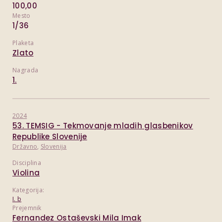
100,00
Mesto
1/36
Plaketa
Zlato
Nagrada
1.
2024
53. TEMSIG - Tekmovanje mladih glasbenikov
Republike Slovenije
Državno
,
Slovenija
Disciplina
Violina
Kategorija:
I. b
Prejemnik
Fernandez Ostaševski Mila Imak