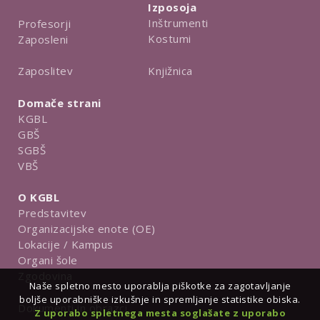
Izposoja
Inštrumenti
Profesorji
Kostumi
Zaposleni
Knjižnica
Zaposlitev
Domače strani
KGBL
GBŠ
SGBŠ
VBŠ
O KGBL
Predstavitev
Organizacijske enote (OE)
Lokacije / Kampus
Organi šole
Zgodovina
Naše spletno mesto uporablja piškotke za zagotavljanje
boljše uporabniške izkušnje in spremljanje statistike obiska.
Dokumenti in obrazci
Z uporabo spletnega mesta soglašate z uporabo