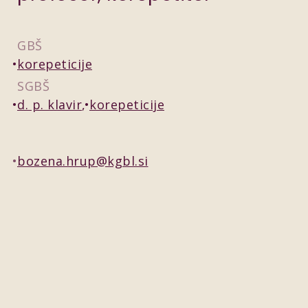
GBŠ
korepeticije
SGBŠ
d. p. klavir
korepeticije
bozena.hrup@kgbl.si