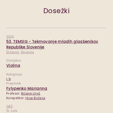
Dosežki
2024
53. TEMSIG - Tekmovanje mladih glasbenikov
Republike Slovenije
Državno
,
Slovenija
Disciplina
Violina
Kategorija:
I. b
Prejemnik
Fylypenko Marianna
Profesor:
Bičanin Uroš
Korepetitor:
Hrup Božena
GBŠ
Št. točk