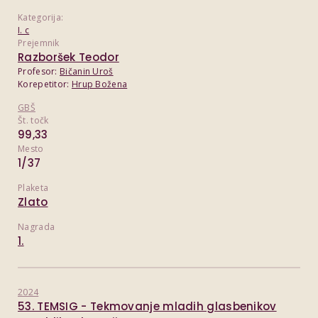
Kategorija:
I. c
Prejemnik
Razboršek Teodor
Profesor:
Bičanin Uroš
Korepetitor:
Hrup Božena
GBŠ
Št. točk
99,33
Mesto
1/37
Plaketa
Zlato
Nagrada
1.
2024
53. TEMSIG - Tekmovanje mladih glasbenikov