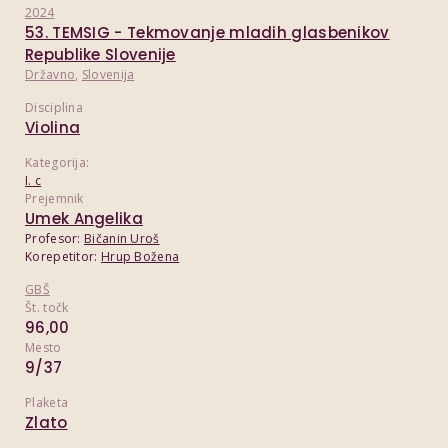
2024
53. TEMSIG - Tekmovanje mladih glasbenikov
Republike Slovenije
Državno
,
Slovenija
Disciplina
Violina
Kategorija:
I. c
Prejemnik
Umek Angelika
Profesor:
Bičanin Uroš
Korepetitor:
Hrup Božena
GBŠ
Št. točk
96,00
Mesto
9/37
Plaketa
Zlato